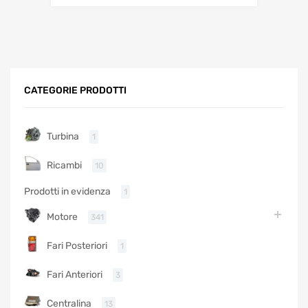
CATEGORIE PRODOTTI
Turbina
1
Ricambi
10
Prodotti in evidenza
1
Motore
341
Fari Posteriori
1
Fari Anteriori
3
Centralina
13