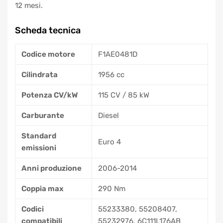
12 mesi.
Scheda tecnica
Codice motore
F1AE0481D
Cilindrata
1956 cc
Potenza CV/kW
115 CV / 85 kW
Carburante
Diesel
Standard
Euro 4
emissioni
Anni produzione
2006-2014
Coppia max
290 Nm
Codici
55233380, 55208407,
compatibili
55232976, 6C111L176AB