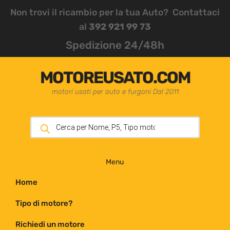
Non trovi il ricambio per la tua Auto? Contattaci
al
392 921 99 73
Spedizione 24/48h
MOTOREUSATO.COM
motori usati per auto e furgoni Dal 2011
Menu
Home
Tipo di motore?
Richiedi un motore