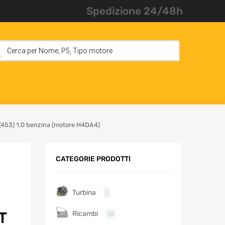
Spedizione 24/48h
(453) 1.0 benzina (motore H4DA4)
CATEGORIE PRODOTTI
Turbina
1
T
Ricambi
10