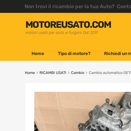
Non trovi il ricambio per la tua Auto? Cont
MOTOREUSATO.COM
motori usati per auto e furgoni Dal 2011
Home
Tipo di motore?
Richiedi un 
Home
RICAMBI USATI
Cambio
Cambio automatico GETR