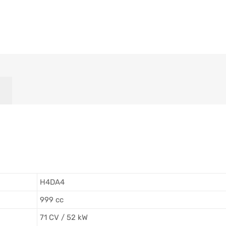
H4DA4
999 cc
71 CV / 52 kW