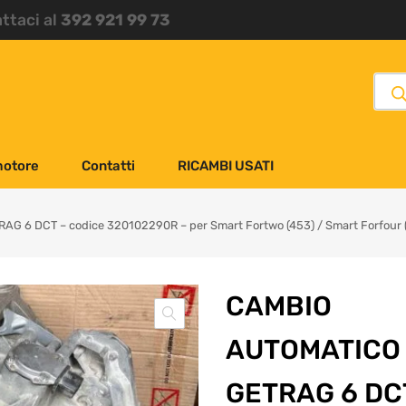
attaci al
392 921 99 73
motore
Contatti
RICAMBI USATI
AG 6 DCT – codice 320102290R – per Smart Fortwo (453) / Smart Forfour 
CAMBIO
AUTOMATICO
GETRAG 6 DC