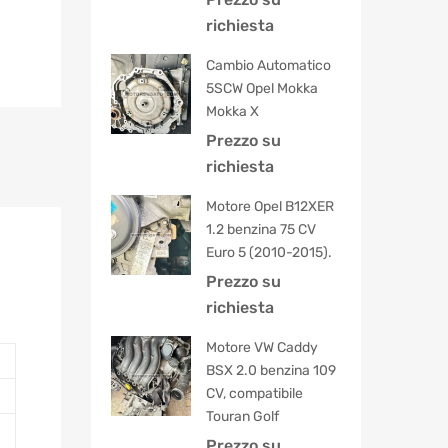
5.00
su 5
richiesta
Cambio Automatico
5SCW Opel Mokka
Mokka X
Prezzo su
richiesta
Motore Opel B12XER
1.2 benzina 75 CV
Euro 5 (2010-2015).
Prezzo su
richiesta
Motore VW Caddy
BSX 2.0 benzina 109
CV, compatibile
Touran Golf
Prezzo su