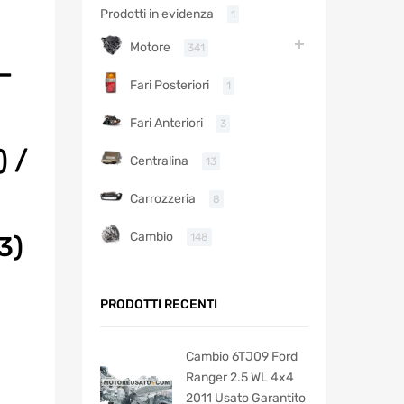
Prodotti in evidenza
1
Motore
341
–
Fari Posteriori
1
Fari Anteriori
3
 /
Centralina
13
Carrozzeria
8
Cambio
148
3)
PRODOTTI RECENTI
Cambio 6TJ09 Ford
Ranger 2.5 WL 4x4
2011 Usato Garantito