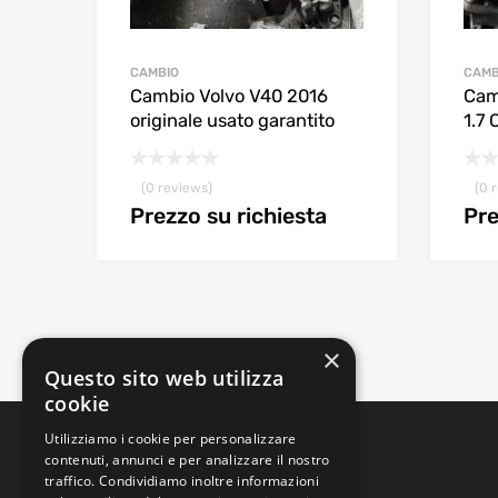
CAMBIO
CAMB
Cambio Volvo V40 2016
Cam
originale usato garantito
1.7
(0 reviews)
(0 
Prezzo su richiesta
Pre
×
Questo sito web utilizza
cookie
Utilizziamo i cookie per personalizzare
contenuti, annunci e per analizzare il nostro
traffico. Condividiamo inoltre informazioni