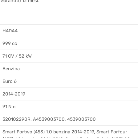
 Garantito 12 mesi.
H4DA4
999 cc
71 CV / 52 kW
Benzina
Euro 6
2014-2019
91 Nm
320102290R, A4539003700, 4539003700
Smart Fortwo (453) 1.0 benzina 2014-2019, Smart Forfour