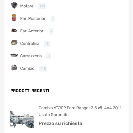
Motore
341
Fari Posteriori
1
Fari Anteriori
3
Centralina
13
Carrozzeria
8
Cambio
148
PRODOTTI RECENTI
Cambio 6TJ09 Ford Ranger 2.5 WL 4x4 2011
Usato Garantito
Prezzo su richiesta