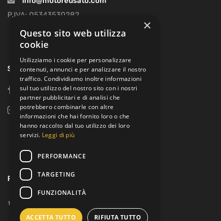
info@motoreusato.com
P.IVA: 05343530282
×
Questo sito web utilizza
cookie
Utilizziamo i cookie per personalizzare
SOCIAL
contenuti, annunci e per analizzare il nostro
traffico. Condividiamo inoltre informazioni
sul tuo utilizzo del nostro sito con i nostri
facebook
partner pubblicitari e di analisi che
potrebbero combinarle con altre
instagram
informazioni che hai fornito loro o che
hanno raccolto dal tuo utilizzo dei loro
servizi.
Leggi di più
PERFORMANCE
TARGETING
PAGAMENTI:
FUNZIONALITÀ
ACCETTA TUTTO
RIFIUTA TUTTO