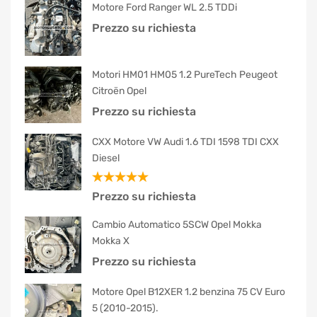
Motore Ford Ranger WL 2.5 TDDi
Prezzo su richiesta
Motori HM01 HM05 1.2 PureTech Peugeot
Citroën Opel
Prezzo su richiesta
CXX Motore VW Audi 1.6 TDI 1598 TDI CXX
Diesel
Valutato
Prezzo su richiesta
5.00
su 5
Cambio Automatico 5SCW Opel Mokka
Mokka X
Prezzo su richiesta
Motore Opel B12XER 1.2 benzina 75 CV Euro
5 (2010-2015).