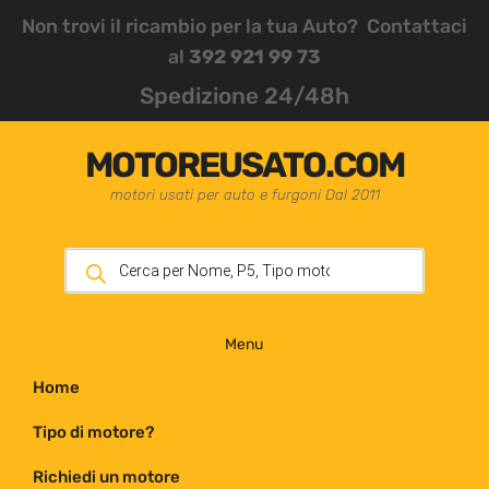
Non trovi il ricambio per la tua Auto? Contattaci
al
392 921 99 73
Spedizione 24/48h
MOTOREUSATO.COM
motori usati per auto e furgoni Dal 2011
Menu
Home
Tipo di motore?
Richiedi un motore