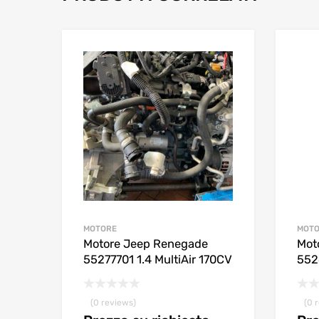
MOTORE
MOT
Motore Jeep Renegade
Mot
55277701 1.4 MultiAir 170CV
552
(0 reviews)
(0 