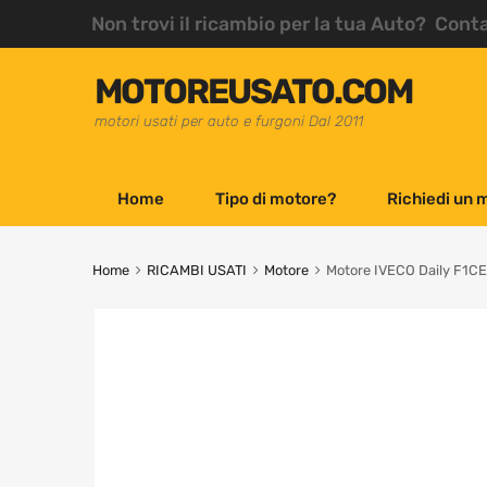
Non trovi il ricambio per la tua Auto? Cont
MOTOREUSATO.COM
motori usati per auto e furgoni Dal 2011
Home
Tipo di motore?
Richiedi un 
Home
RICAMBI USATI
Motore
Motore IVECO Daily F1CE