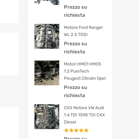
Prezzo su
richiesta
Motore Ford Ranger
WL 2.5 TDDi
Prezzo su
richiesta
Motori HM01 HM05
1.2 PureTech
Peugeot Citroën Opel
Prezzo su
richiesta
CXX Motore VW Audi
1.6 TDI 1598 TDI CXX
Diesel
Valutato
Prezzo su