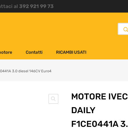
attaci al
392 921 99 73
motore
Contatti
RICAMBI USATI
0441A 3.0 diesel 146CV Euro4
MOTORE IVE
DAILY
F1CE0441A 3