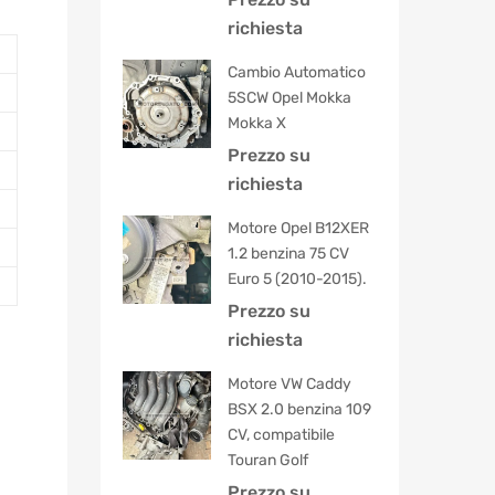
5.00
su 5
richiesta
Cambio Automatico
5SCW Opel Mokka
Mokka X
Prezzo su
richiesta
Motore Opel B12XER
1.2 benzina 75 CV
Euro 5 (2010-2015).
Prezzo su
richiesta
Motore VW Caddy
BSX 2.0 benzina 109
CV, compatibile
Touran Golf
Prezzo su