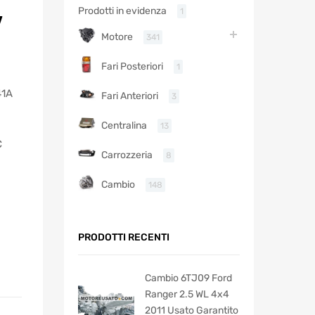
Prodotti in evidenza
1
V
Motore
341
Fari Posteriori
1
41A
Fari Anteriori
3
Centralina
13
C
Carrozzeria
8
Cambio
148
PRODOTTI RECENTI
Cambio 6TJ09 Ford
Ranger 2.5 WL 4x4
2011 Usato Garantito