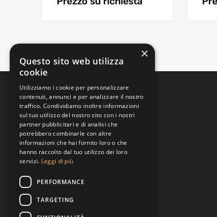
Prezzo su richiesta
Pre
×
Questo sito web utilizza
cookie
Utilizziamo i cookie per personalizzare
contenuti, annunci e per analizzare il nostro
traffico. Condividiamo inoltre informazioni
sul tuo utilizzo del nostro sito con i nostri
partner pubblicitari e di analisi che
potrebbero combinarle con altre
informazioni che hai fornito loro o che
Padova, Veneto, Italia
hanno raccolto dal tuo utilizzo dei loro
Via Brenta
servizi.
Leggi di più
+39 392 9219973
PERFORMANCE
Lun al Ven 8:00 to 19:00
TARGETING
info@motoreusato.com