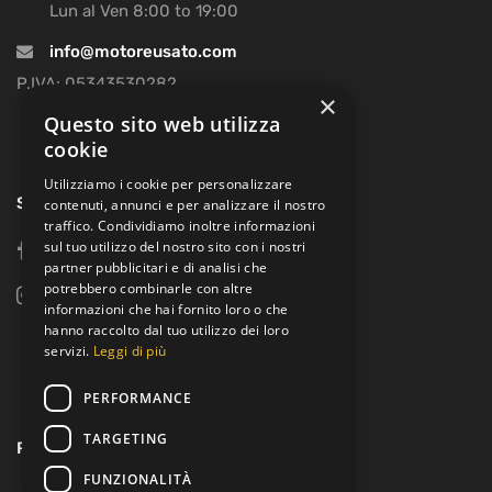
Lun al Ven 8:00 to 19:00
info@motoreusato.com
P.IVA: 05343530282
×
Questo sito web utilizza
cookie
Utilizziamo i cookie per personalizzare
SOCIAL
contenuti, annunci e per analizzare il nostro
traffico. Condividiamo inoltre informazioni
sul tuo utilizzo del nostro sito con i nostri
facebook
partner pubblicitari e di analisi che
potrebbero combinarle con altre
instagram
informazioni che hai fornito loro o che
hanno raccolto dal tuo utilizzo dei loro
servizi.
Leggi di più
PERFORMANCE
TARGETING
PAGAMENTI:
FUNZIONALITÀ