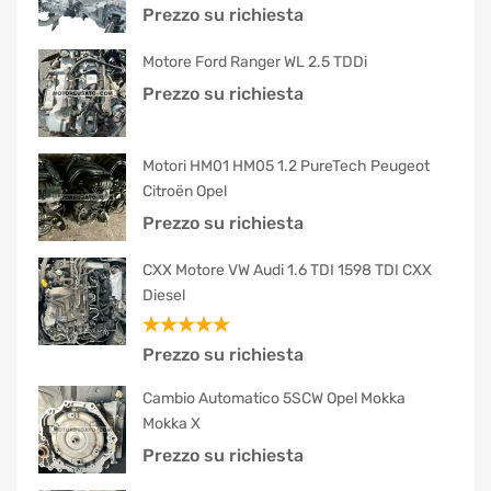
Prezzo su richiesta
Motore Ford Ranger WL 2.5 TDDi
Prezzo su richiesta
Motori HM01 HM05 1.2 PureTech Peugeot
Citroën Opel
Prezzo su richiesta
CXX Motore VW Audi 1.6 TDI 1598 TDI CXX
Diesel
Valutato
Prezzo su richiesta
5.00
su 5
Cambio Automatico 5SCW Opel Mokka
Mokka X
Prezzo su richiesta