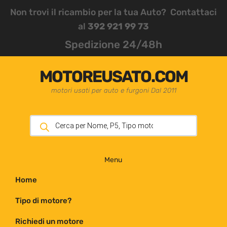
Non trovi il ricambio per la tua Auto? Contattaci
al
392 921 99 73
Spedizione 24/48h
MOTOREUSATO.COM
motori usati per auto e furgoni Dal 2011
Menu
Home
Tipo di motore?
Richiedi un motore