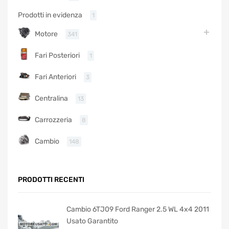
Prodotti in evidenza
1
Motore
341
Fari Posteriori
1
Fari Anteriori
3
Centralina
13
Carrozzeria
8
Cambio
148
PRODOTTI RECENTI
Cambio 6TJ09 Ford Ranger 2.5 WL 4x4 2011
Usato Garantito