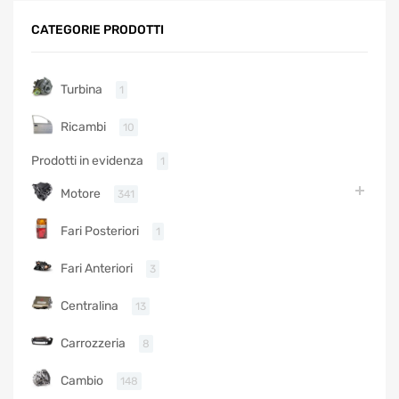
CATEGORIE PRODOTTI
Turbina
1
Ricambi
10
Prodotti in evidenza
1
Motore
341
Fari Posteriori
1
Fari Anteriori
3
Centralina
13
Carrozzeria
8
Cambio
148