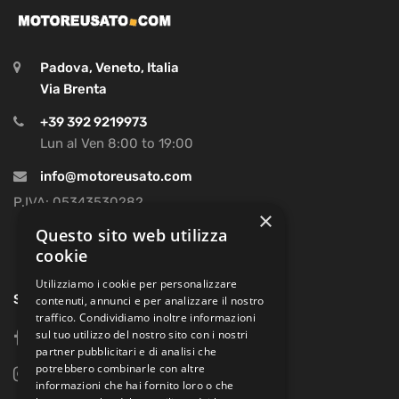
Padova, Veneto, Italia
Via Brenta
+39 392 9219973
Lun al Ven 8:00 to 19:00
info@motoreusato.com
P.IVA: 05343530282
×
Questo sito web utilizza
cookie
Utilizziamo i cookie per personalizzare
SOCIAL
contenuti, annunci e per analizzare il nostro
traffico. Condividiamo inoltre informazioni
sul tuo utilizzo del nostro sito con i nostri
facebook
partner pubblicitari e di analisi che
potrebbero combinarle con altre
instagram
informazioni che hai fornito loro o che