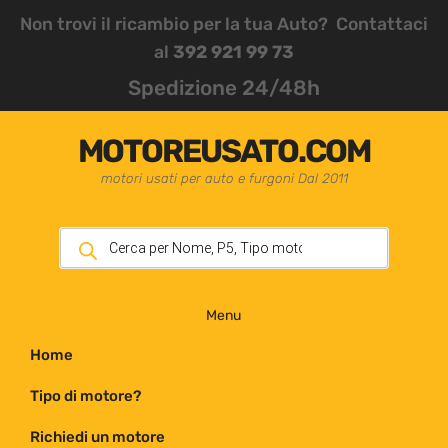
Non trovi il ricambio per la tua Auto? Contattaci
al
392 921 99 73
Spedizione 24/48h
MOTOREUSATO.COM
motori usati per auto e furgoni Dal 2011
Menu
Home
Tipo di motore?
Richiedi un motore