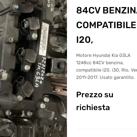
84CV BENZIN
COMPATIBILE
I20,
Motore Hyundai Kia G3LA
1248cc 84CV benzina,
compatibile i20, i30, Rio, V
2011-2017. Usato garantito.
Prezzo su
richiesta