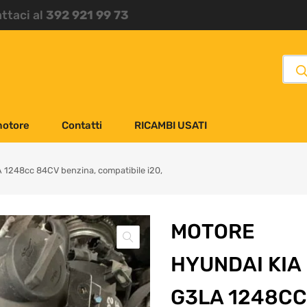
attaci al
392 921 99 73
motore
Contatti
RICAMBI USATI
 1248cc 84CV benzina, compatibile i20,
MOTORE
HYUNDAI KIA
G3LA 1248CC