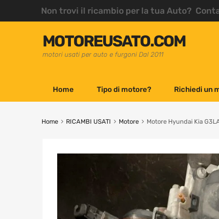
Non trovi il ricambio per la tua Auto? Cont
MOTOREUSATO.COM
motori usati per auto e furgoni Dal 2011
Home
Tipo di motore?
Richiedi un 
Home
RICAMBI USATI
Motore
Motore Hyundai Kia G3LA