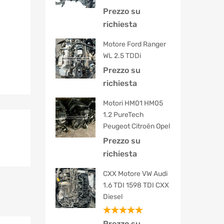
Prezzo su
richiesta
Motore Ford Ranger
WL 2.5 TDDi
Prezzo su
richiesta
Motori HM01 HM05
1.2 PureTech
Peugeot Citroën Opel
Prezzo su
richiesta
CXX Motore VW Audi
1.6 TDI 1598 TDI CXX
Diesel
Valutato
Prezzo su