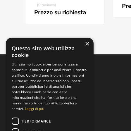
Pre
(0 reviews)
Prezzo su richiesta
×
Questo sito web utilizza
cookie
Utilizziamo i cookie per personalizzare
contenuti, annunci e per analizzare il nostro
traffico. Condividiamo inoltre informazioni
sul tuo utilizzo del nostro sito con i nostri
partner pubblicitari e di analisi che
potrebbero combinarle con altre
informazioni che hai fornito loro o che
Padova, Veneto, Italia
hanno raccolto dal tuo utilizzo dei loro
Via Brenta
servizi.
Leggi di più
+39 392 9219973
PERFORMANCE
Lun al Ven 8:00 to 19:00