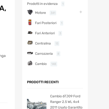
Prodotti in evidenza
1
A,
Motore
341
Fari Posteriori
1
Fari Anteriori
3
Centralina
13
Carrozzeria
8
enga
Cambio
148
PRODOTTI RECENTI
Cambio 6TJ09 Ford
Ranger 2.5 WL 4x4
2011 Usato Garantito