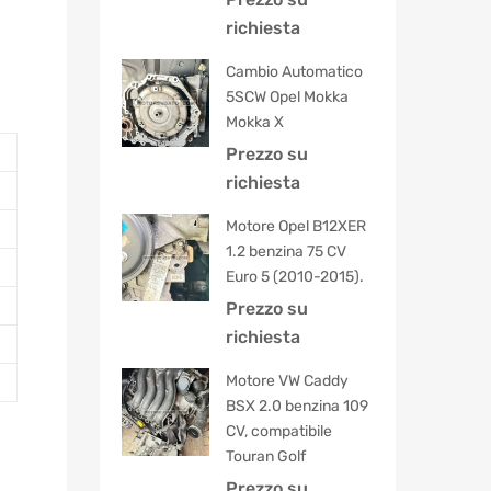
5.00
su 5
richiesta
Cambio Automatico
5SCW Opel Mokka
Mokka X
Prezzo su
richiesta
Motore Opel B12XER
1.2 benzina 75 CV
Euro 5 (2010-2015).
Prezzo su
richiesta
Motore VW Caddy
BSX 2.0 benzina 109
CV, compatibile
Touran Golf
Prezzo su