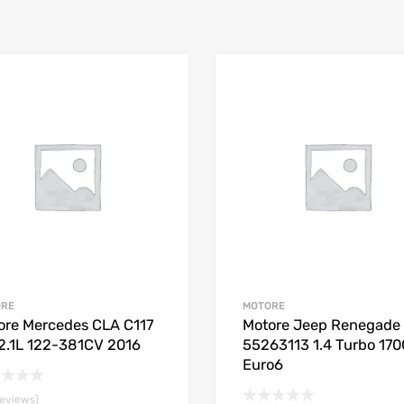
ORE
MOTORE
ore Mercedes CLA C117
Motore Jeep Renegade
-2.1L 122-381CV 2016
55263113 1.4 Turbo 17
Euro6
reviews)