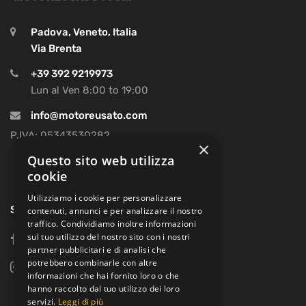
Padova, Veneto, Italia
Via Brenta
+39 392 9219973
Lun al Ven 8:00 to 19:00
info@motoreusato.com
P.IVA: 05343530282
×
Questo sito web utilizza
cookie
Utilizziamo i cookie per personalizzare
SOCIAL
contenuti, annunci e per analizzare il nostro
traffico. Condividiamo inoltre informazioni
sul tuo utilizzo del nostro sito con i nostri
facebook
partner pubblicitari e di analisi che
potrebbero combinarle con altre
instagram
informazioni che hai fornito loro o che
hanno raccolto dal tuo utilizzo dei loro
servizi.
Leggi di più