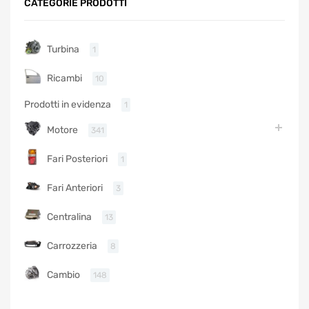
CATEGORIE PRODOTTI
Turbina
1
Ricambi
10
Prodotti in evidenza
1
Motore
341
Fari Posteriori
1
Fari Anteriori
3
Centralina
13
Carrozzeria
8
Cambio
148