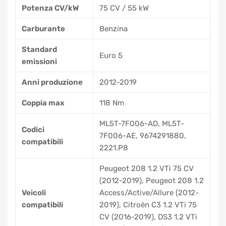
Potenza CV/kW
75 CV / 55 kW
Carburante
Benzina
Standard
Euro 5
emissioni
Anni produzione
2012-2019
Coppia max
118 Nm
ML5T-7F006-AD, ML5T-
Codici
7F006-AE, 9674291880,
compatibili
2221.P8
Peugeot 208 1.2 VTi 75 CV
(2012-2019), Peugeot 208 1.2
Veicoli
Access/Active/Allure (2012-
compatibili
2019), Citroën C3 1.2 VTi 75
CV (2016-2019), DS3 1.2 VTi