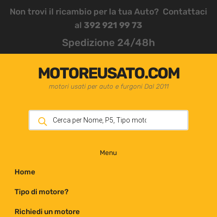
Non trovi il ricambio per la tua Auto? Contattaci
al
392 921 99 73
Spedizione 24/48h
MOTOREUSATO.COM
motori usati per auto e furgoni Dal 2011
Menu
Home
Tipo di motore?
Richiedi un motore