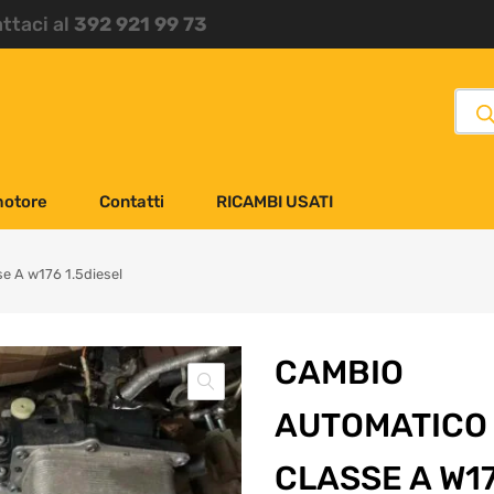
attaci al
392 921 99 73
motore
Contatti
RICAMBI USATI
e A w176 1.5diesel
CAMBIO
AUTOMATICO
CLASSE A W1