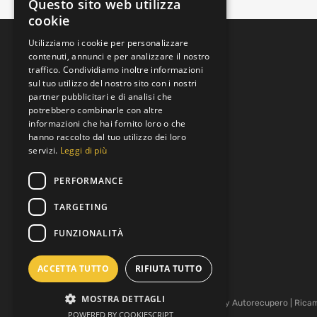
Questo sito web utilizza
cookie
Utilizziamo i cookie per personalizzare
contenuti, annunci e per analizzare il nostro
traffico. Condividiamo inoltre informazioni
sul tuo utilizzo del nostro sito con i nostri
partner pubblicitari e di analisi che
potrebbero combinarle con altre
informazioni che hai fornito loro o che
Padova, Veneto, Italia
hanno raccolto dal tuo utilizzo dei loro
Via Brenta
servizi.
Leggi di più
+39 392 9219973
PERFORMANCE
Lun al Ven 8:00 to 19:00
TARGETING
info@motoreusato.com
FUNZIONALITÀ
P.IVA: 05343530282
ACCETTA TUTTO
RIFIUTA TUTTO
MOSTRA DETTAGLI
Copyright ©
2026
MOTOREUSATO.COM by
Autorecupero
| Rica
POWERED BY COOKIESCRIPT