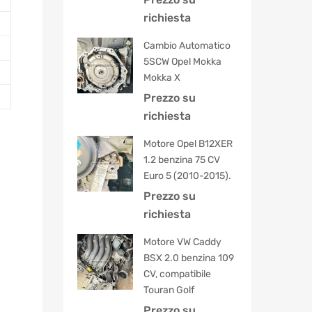
5.00
su 5
richiesta
Cambio Automatico
5SCW Opel Mokka
Mokka X
Prezzo su
richiesta
Motore Opel B12XER
1.2 benzina 75 CV
Euro 5 (2010-2015).
Prezzo su
richiesta
Motore VW Caddy
BSX 2.0 benzina 109
CV, compatibile
Touran Golf
Prezzo su