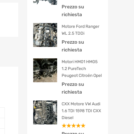
Prezzo su
richiesta
Motore Ford Ranger
WL 2.5 TDDi
Prezzo su
richiesta
Motori HM01 HM05
1.2 PureTech
Peugeot Citroën Opel
Prezzo su
richiesta
CXX Motore VW Audi
1.6 TDI 1598 TDI CXX
Diesel
Valutato
Prezzo su