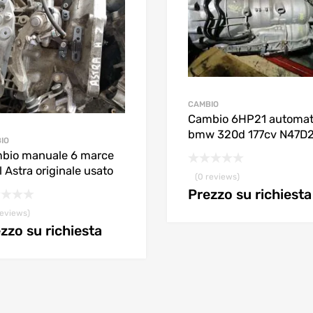
CAMBIO
Cambio 6HP21 automat
bmw 320d 177cv N47D
IO
bio manuale 6 marce
 Astra originale usato
(0 reviews)
Prezzo su richiesta
reviews)
zzo su richiesta