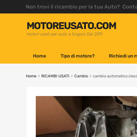
Non trovi il ricambio per la tua Auto? Cont
MOTOREUSATO.COM
motori usati per auto e furgoni Dal 2011
Home
Tipo di motore?
Richiedi un 
Home
RICAMBI USATI
Cambio
cambio automatico class