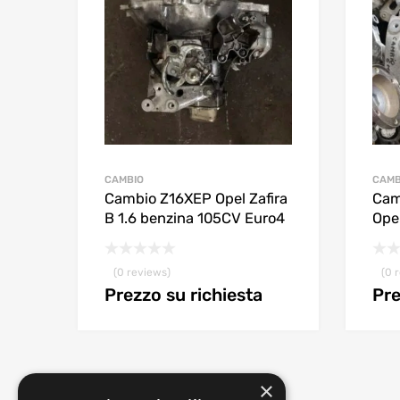
CAMBIO
CAMB
Cambio Z16XEP Opel Zafira
Cam
B 1.6 benzina 105CV Euro4
Opel
(0 reviews)
(0 
Prezzo su richiesta
Pre
×