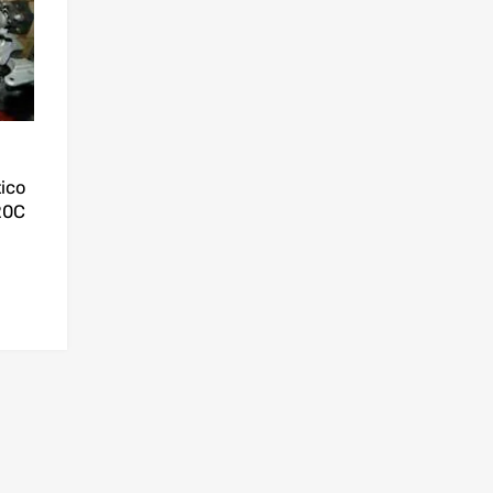
ico
20C