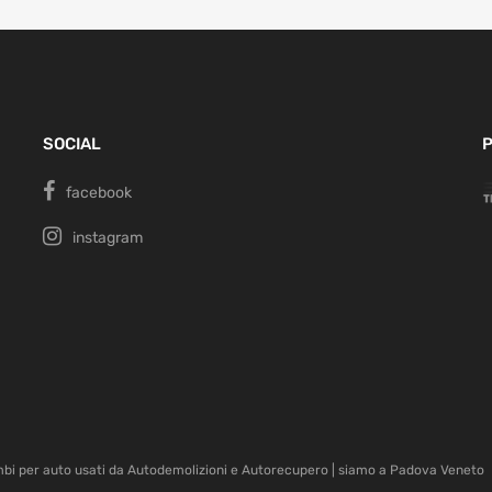
SOCIAL
P
facebook
instagram
mbi per auto usati da Autodemolizioni e Autorecupero | siamo a Padova Veneto