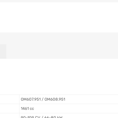
OM607.951 / OM608.951
1461 cc
90-109 CV / 66-80 kW