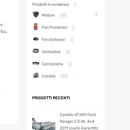
Prodotti in evidenza
1
Motore
341
es
Fari Posteriori
1
1cc,
Fari Anteriori
3
Centralina
13
Carrozzeria
8
Cambio
148
PRODOTTI RECENTI
Cambio 6TJ09 Ford
Ranger 2.5 WL 4x4
2011 Usato Garantito