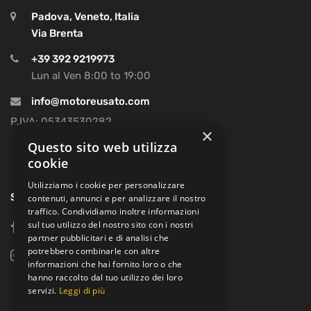
Padova, Veneto, Italia
Via Brenta
+39 392 9219973
Lun al Ven 8:00 to 19:00
info@motoreusato.com
P.IVA: 05343530282
×
Questo sito web utilizza
cookie
Utilizziamo i cookie per personalizzare
SOCIAL
contenuti, annunci e per analizzare il nostro
traffico. Condividiamo inoltre informazioni
sul tuo utilizzo del nostro sito con i nostri
facebook
partner pubblicitari e di analisi che
potrebbero combinarle con altre
instagram
informazioni che hai fornito loro o che
hanno raccolto dal tuo utilizzo dei loro
servizi.
Leggi di più