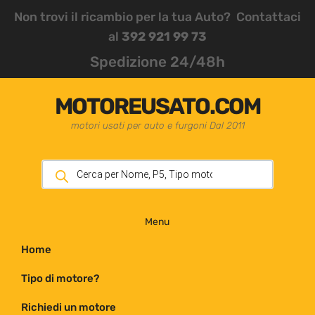
Non trovi il ricambio per la tua Auto? Contattaci
al
392 921 99 73
Spedizione 24/48h
MOTOREUSATO.COM
motori usati per auto e furgoni Dal 2011
Menu
Home
Tipo di motore?
Richiedi un motore