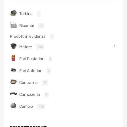
Turbina
1
Ricambi
10
Prodotti in evidenza
1
Motore
341
Fari Posteriori
1
Fari Anteriori
3
Centralina
13
Carrozzeria
8
Cambio
148