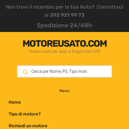
Non trovi il ricambio per la tua Auto? Contattaci
al
392 921 99 73
Spedizione 24/48h
MOTOREUSATO.COM
motori usati per auto e furgoni Dal 2011
Menu
Home
Tipo di motore?
Richiedi un motore