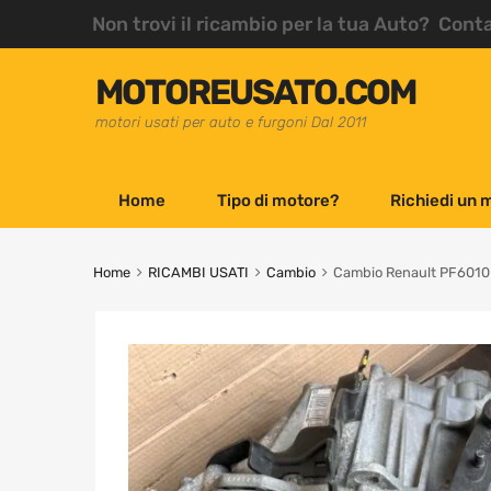
Non trovi il ricambio per la tua Auto? Cont
MOTOREUSATO.COM
motori usati per auto e furgoni Dal 2011
Home
Tipo di motore?
Richiedi un 
Home
RICAMBI USATI
Cambio
Cambio Renault PF6010 