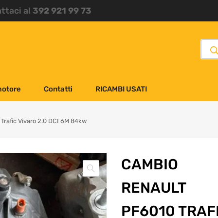
attaci al
392 921 99 73
motore
Contatti
RICAMBI USATI
Trafic Vivaro 2.0 DCI 6M 84kw
CAMBIO
RENAULT
PF6010 TRAF