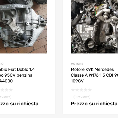
IO
MOTORE
bio Fiat Doblo 1.4
Motore K9K Mercedes
bo 95CV benzina
Classe A W176 1.5 CDI 9
A4000
109CV
reviews)
(0 reviews)
zzo su richiesta
Prezzo su richiesta