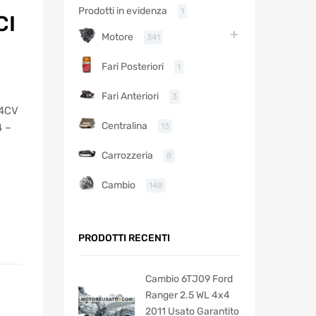
Prodotti in evidenza
1
CI
Motore
341
Fari Posteriori
1
Fari Anteriori
3
14CV
Centralina
13
4 –
Carrozzeria
8
Cambio
148
PRODOTTI RECENTI
Cambio 6TJ09 Ford
Ranger 2.5 WL 4x4
2011 Usato Garantito