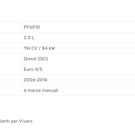
PF6010
2.0 L
114 CV / 84 kW
Diesel (DCI)
Euro 4/5
2006-2014
6 marce manuali
lenti per Vivaro