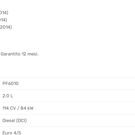
014)
014)
-2014)
 Garantito 12 mesi.
PF6010
2.0 L
114 CV / 84 kW
Diesel (DCI)
Euro 4/5