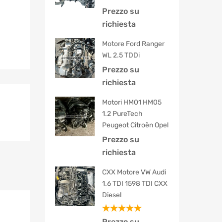
Prezzo su
richiesta
Motore Ford Ranger
WL 2.5 TDDi
Prezzo su
richiesta
Motori HM01 HM05
1.2 PureTech
Peugeot Citroën Opel
Prezzo su
richiesta
CXX Motore VW Audi
1.6 TDI 1598 TDI CXX
Diesel
Valutato
Prezzo su