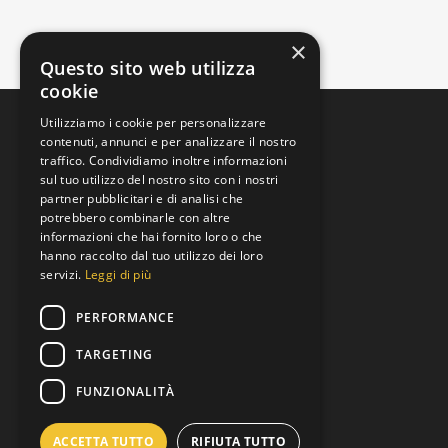
×
Questo sito web utilizza
cookie
Utilizziamo i cookie per personalizzare
contenuti, annunci e per analizzare il nostro
traffico. Condividiamo inoltre informazioni
sul tuo utilizzo del nostro sito con i nostri
partner pubblicitari e di analisi che
potrebbero combinarle con altre
informazioni che hai fornito loro o che
Padova, Veneto, Italia
hanno raccolto dal tuo utilizzo dei loro
Via Brenta
servizi.
Leggi di più
+39 392 9219973
PERFORMANCE
Lun al Ven 8:00 to 19:00
TARGETING
info@motoreusato.com
FUNZIONALITÀ
P.IVA: 05343530282
ACCETTA TUTTO
RIFIUTA TUTTO