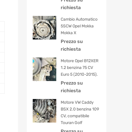
5.00
su 5
richiesta
Cambio Automatico
5SCW Opel Mokka
Mokka X
Prezzo su
richiesta
Motore Opel B12XER
1.2 benzina 75 CV
Euro 5 (2010-2015).
Prezzo su
richiesta
Motore VW Caddy
BSX 2.0 benzina 109
CV, compatibile
Touran Golf
Prezzo su