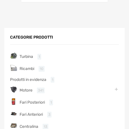
CATEGORIE PRODOTTI
Turbina
1
Ricambi
10
Prodotti in evidenza
1
Motore
341
Fari Posteriori
1
Fari Anteriori
3
Centralina
13