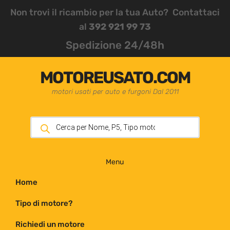
Non trovi il ricambio per la tua Auto? Contattaci
al
392 921 99 73
Spedizione 24/48h
MOTOREUSATO.COM
motori usati per auto e furgoni Dal 2011
Menu
Home
Tipo di motore?
Richiedi un motore