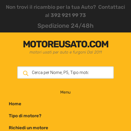
Non trovi il ricambio per la tua Auto? Contattaci
al
392 921 99 73
Spedizione 24/48h
MOTOREUSATO.COM
motori usati per auto e furgoni Dal 2011
Menu
Home
Tipo di motore?
Richiedi un motore