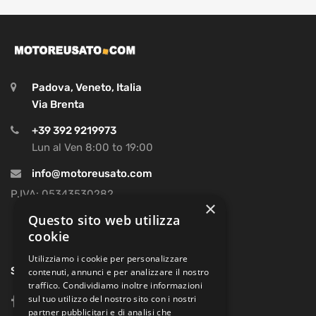
Padova, Veneto, Italia
Via Brenta
+39 392 9219973
Lun al Ven 8:00 to 19:00
info@motoreusato.com
P.IVA: 05343530282
×
Questo sito web utilizza
cookie
Utilizziamo i cookie per personalizzare
SOCIAL
contenuti, annunci e per analizzare il nostro
traffico. Condividiamo inoltre informazioni
sul tuo utilizzo del nostro sito con i nostri
facebook
partner pubblicitari e di analisi che