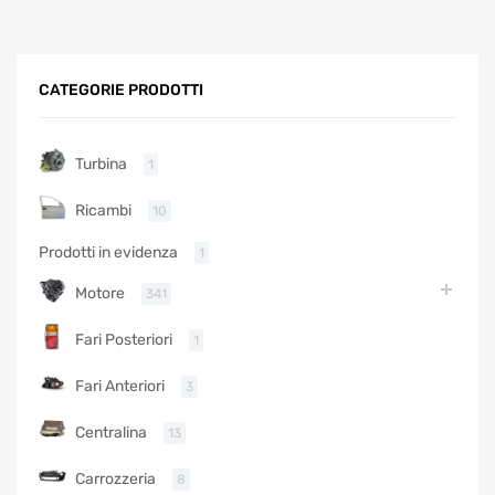
CATEGORIE PRODOTTI
Turbina
1
Ricambi
10
Prodotti in evidenza
1
Motore
341
Fari Posteriori
1
Fari Anteriori
3
Centralina
13
Carrozzeria
8