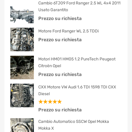
Cambio 6TJ09 Ford Ranger 2.5 WL 4x4 2011
Usato Garantito
Prezzo su richiesta
Motore Ford Ranger WL 2.5 TDDi
Prezzo su richiesta
Motori HM01 HM05 1.2 PureTech Peugeot
Citroën Opel
Prezzo su richiesta
CXX Motore VW Audi 1.6 TDI 1598 TDI CXX
Diesel
Valutato
Prezzo su richiesta
5.00
su 5
Cambio Automatico 5SCW Opel Mokka
Mokka X