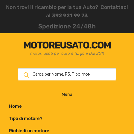
Non trovi il ricambio per la tua Auto? Contattaci
al
392 921 99 73
Spedizione 24/48h
MOTOREUSATO.COM
motori usati per auto e furgoni Dal 2011
Menu
Home
Tipo di motore?
Richiedi un motore