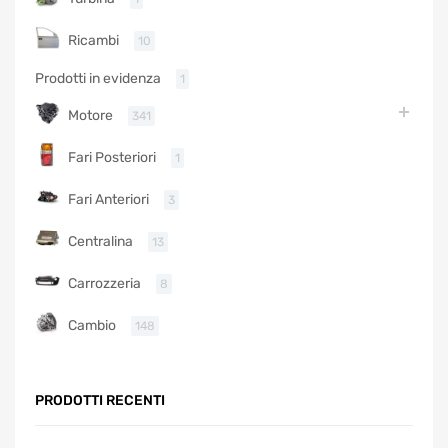
Ricambi
10
Prodotti in evidenza
1
Motore
341
Fari Posteriori
1
Fari Anteriori
3
Centralina
13
Carrozzeria
8
Cambio
148
PRODOTTI RECENTI