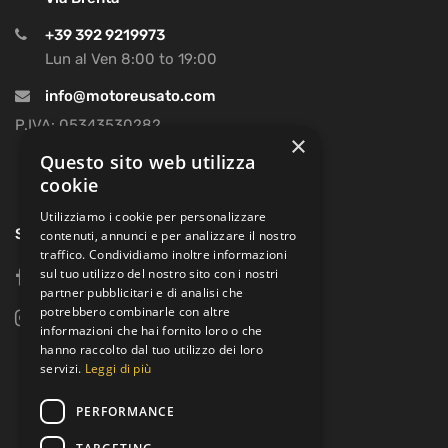
+39 392 9219973
Lun al Ven 8:00 to 19:00
info@motoreusato.com
P.IVA: 05343530282
×
Questo sito web utilizza
cookie
Utilizziamo i cookie per personalizzare
SOCIAL
contenuti, annunci e per analizzare il nostro
traffico. Condividiamo inoltre informazioni
sul tuo utilizzo del nostro sito con i nostri
facebook
partner pubblicitari e di analisi che
potrebbero combinarle con altre
instagram
informazioni che hai fornito loro o che
hanno raccolto dal tuo utilizzo dei loro
servizi.
Leggi di più
PERFORMANCE