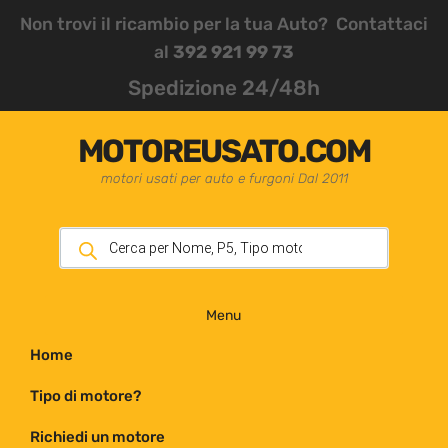
Non trovi il ricambio per la tua Auto? Contattaci
al
392 921 99 73
Spedizione 24/48h
MOTOREUSATO.COM
motori usati per auto e furgoni Dal 2011
Menu
Home
Tipo di motore?
Richiedi un motore