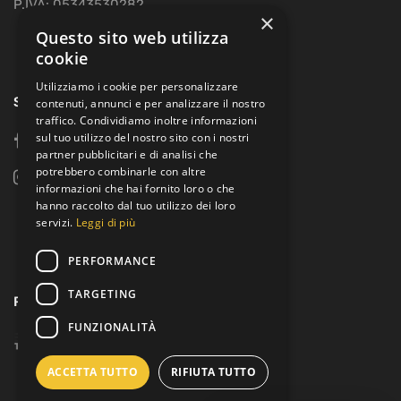
P.IVA: 05343530282
×
Questo sito web utilizza
cookie
Utilizziamo i cookie per personalizzare
SOCIAL
contenuti, annunci e per analizzare il nostro
traffico. Condividiamo inoltre informazioni
sul tuo utilizzo del nostro sito con i nostri
facebook
partner pubblicitari e di analisi che
potrebbero combinarle con altre
instagram
informazioni che hai fornito loro o che
hanno raccolto dal tuo utilizzo dei loro
servizi.
Leggi di più
PERFORMANCE
TARGETING
PAGAMENTI:
FUNZIONALITÀ
ACCETTA TUTTO
RIFIUTA TUTTO