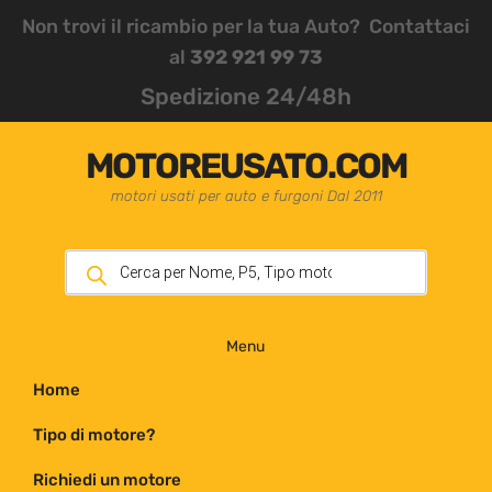
Non trovi il ricambio per la tua Auto? Contattaci
al
392 921 99 73
Spedizione 24/48h
MOTOREUSATO.COM
motori usati per auto e furgoni Dal 2011
Menu
Home
Tipo di motore?
Richiedi un motore