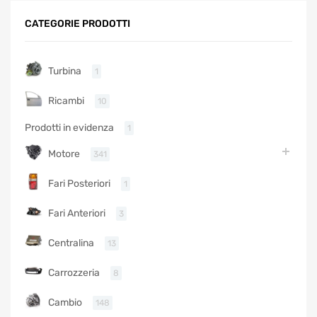
CATEGORIE PRODOTTI
Turbina
1
Ricambi
10
Prodotti in evidenza
1
Motore
341
Fari Posteriori
1
Fari Anteriori
3
Centralina
13
Carrozzeria
8
Cambio
148