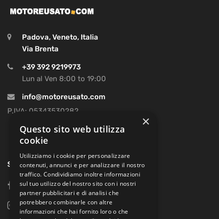
Padova, Veneto, Italia
Via Brenta
+39 392 9219973
Lun al Ven 8:00 to 19:00
info@motoreusato.com
P.IVA: 05343530282
×
Questo sito web utilizza
cookie
Utilizziamo i cookie per personalizzare
SOCIAL
contenuti, annunci e per analizzare il nostro
traffico. Condividiamo inoltre informazioni
sul tuo utilizzo del nostro sito con i nostri
facebook
partner pubblicitari e di analisi che
potrebbero combinarle con altre
instagram
informazioni che hai fornito loro o che