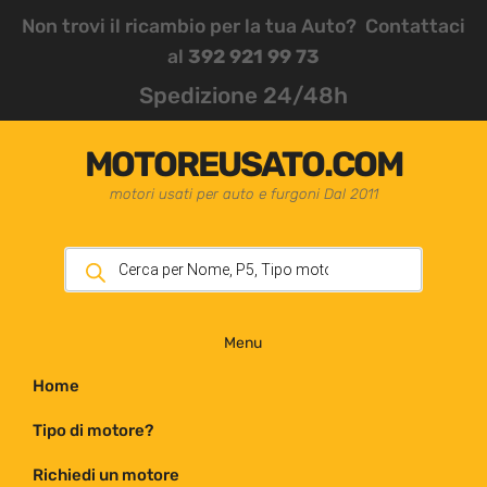
Non trovi il ricambio per la tua Auto? Contattaci
al
392 921 99 73
Spedizione 24/48h
MOTOREUSATO.COM
motori usati per auto e furgoni Dal 2011
Menu
Home
Tipo di motore?
Richiedi un motore