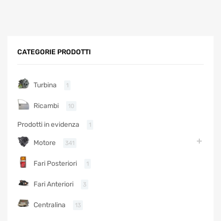
CATEGORIE PRODOTTI
Turbina
1
Ricambi
10
Prodotti in evidenza
1
Motore
341
Fari Posteriori
1
Fari Anteriori
3
Centralina
13