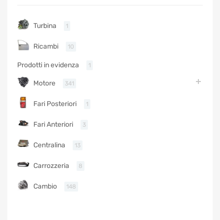
Turbina
1
Ricambi
10
Prodotti in evidenza
1
Motore
341
Fari Posteriori
1
Fari Anteriori
3
Centralina
13
Carrozzeria
8
Cambio
148