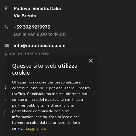
Padova, Veneto, Italia
Via Brenta
+39 392 9219973
Lun al Ven 8:00 to 19:00
info@motoreusato.com
P.IVA: 05343530282
×
Questo sito web utilizza
cookie
Utilizziamo i cookie per personalizzare
SOCIAL
contenuti, annunci e per analizzare il nostro
traffico. Condividiamo inoltre informazioni
sul tuo utilizzo del nostro sito con i nostri
facebook
partner pubblicitari e di analisi che
potrebbero combinarle con altre
instagram
informazioni che hai fornito loro o che
hanno raccolto dal tuo utilizzo dei loro
servizi.
Leggi di più