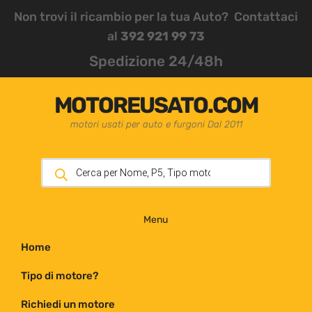
Non trovi il ricambio per la tua Auto? Contattaci
al
392 921 99 73
Spedizione 24/48h
MOTOREUSATO.COM
motori usati per auto e furgoni Dal 2011
Menu
Home
Tipo di motore?
Richiedi un motore