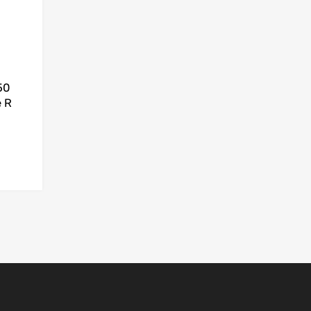
50
e R