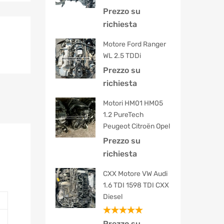
Prezzo su
richiesta
Motore Ford Ranger
WL 2.5 TDDi
Prezzo su
richiesta
Motori HM01 HM05
1.2 PureTech
Peugeot Citroën Opel
Prezzo su
richiesta
CXX Motore VW Audi
1.6 TDI 1598 TDI CXX
Diesel
Valutato
Prezzo su