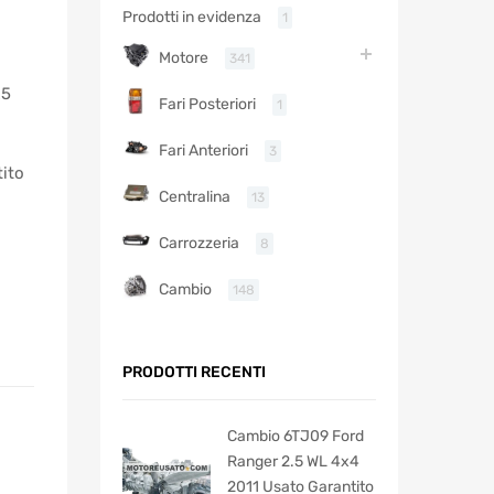
Prodotti in evidenza
1
Motore
341
25
Fari Posteriori
1
Fari Anteriori
3
tito
Centralina
13
Carrozzeria
8
Cambio
148
PRODOTTI RECENTI
Cambio 6TJ09 Ford
Ranger 2.5 WL 4x4
2011 Usato Garantito