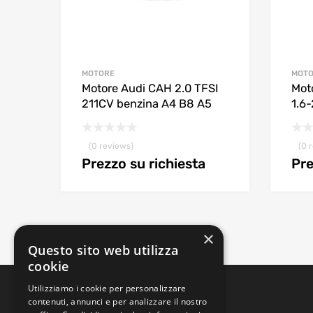
MOTORE
MOT
Motore Audi CAH 2.0 TFSI
Mot
211CV benzina A4 B8 A5
1.6
(0 reviews)
(0 
Prezzo su richiesta
Pre
×
Questo sito web utilizza
cookie
Utilizziamo i cookie per personalizzare
contenuti, annunci e per analizzare il nostro