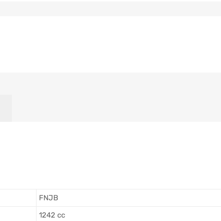
FNJB
1242 cc