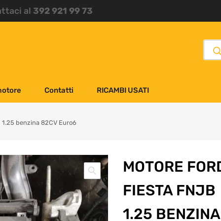
attaci al
392 921 99 73
motore
Contatti
RICAMBI USATI
B 1.25 benzina 82CV Euro6
MOTORE FOR
FIESTA FNJB
1.25 BENZINA