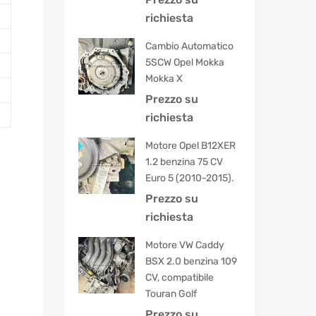
5.00
su 5
richiesta
Cambio Automatico
5SCW Opel Mokka
Mokka X
Prezzo su
richiesta
Motore Opel B12XER
1.2 benzina 75 CV
Euro 5 (2010-2015).
Prezzo su
richiesta
Motore VW Caddy
BSX 2.0 benzina 109
CV, compatibile
Touran Golf
Prezzo su