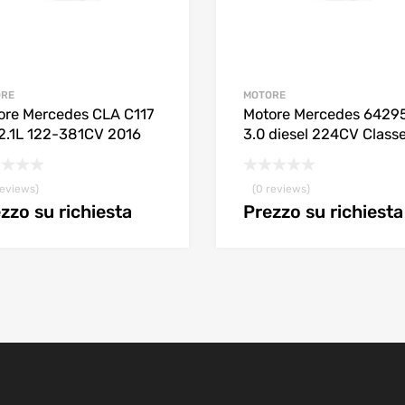
ORE
MOTORE
ore Mercedes CLA C117
Motore Mercedes 6429
-2.1L 122-381CV 2016
3.0 diesel 224CV Class
reviews)
(0 reviews)
zzo su richiesta
Prezzo su richiesta