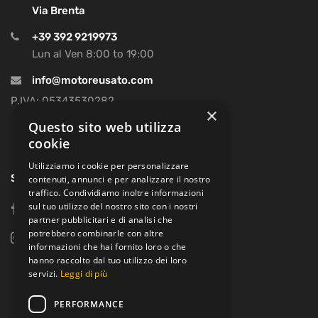
Via Brenta
+39 392 9219973
Lun al Ven 8:00 to 19:00
info@motoreusato.com
P.IVA: 05343530282
×
Questo sito web utilizza
cookie
Utilizziamo i cookie per personalizzare
SOCIAL
contenuti, annunci e per analizzare il nostro
traffico. Condividiamo inoltre informazioni
sul tuo utilizzo del nostro sito con i nostri
facebook
partner pubblicitari e di analisi che
potrebbero combinarle con altre
instagram
informazioni che hai fornito loro o che
hanno raccolto dal tuo utilizzo dei loro
servizi.
Leggi di più
PERFORMANCE