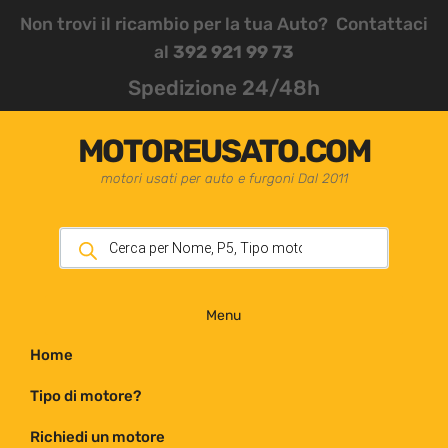
Non trovi il ricambio per la tua Auto? Contattaci
al
392 921 99 73
Spedizione 24/48h
MOTOREUSATO.COM
motori usati per auto e furgoni Dal 2011
Menu
Home
Tipo di motore?
Richiedi un motore