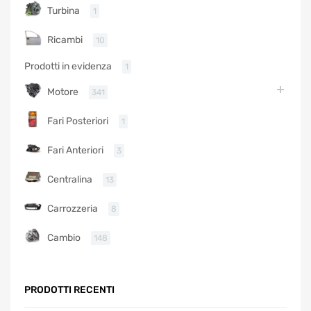
Turbina
1
Ricambi
10
Prodotti in evidenza
1
Motore
341
Fari Posteriori
1
Fari Anteriori
3
Centralina
13
Carrozzeria
8
Cambio
148
PRODOTTI RECENTI