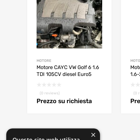
MOTORE
MOT
Motore CAYC VW Golf 6 1.6
Mot
TDI 105CV diesel Euro5
1.6
(0 reviews)
(0 
Prezzo su richiesta
Pre
×
Questo sito web utilizza