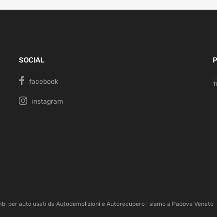
SOCIAL
P
facebook
instagram
mbi per auto usati da Autodemolizioni e Autorecupero | siamo a Padova Veneto