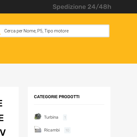
Spedizione 24/48h
CATEGORIE PRODOTTI
E
E
Turbina
1
CV
Ricambi
10