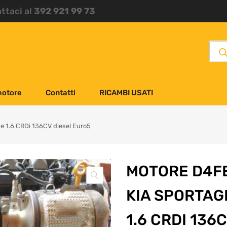
attaci al
392 921 99 73
motore
Contatti
RICAMBI USATI
e 1.6 CRDi 136CV diesel Euro5
MOTORE D4F
KIA SPORTAG
1.6 CRDI 136