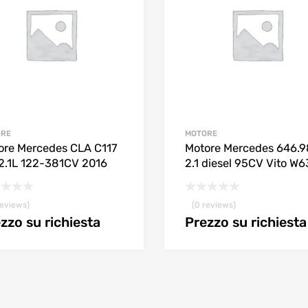
ORE
MOTORE
ore Mercedes CLA C117
Motore Mercedes 646.
-2.1L 122-381CV 2016
2.1 diesel 95CV Vito W
reviews)
(0 reviews)
zzo su richiesta
Prezzo su richiesta