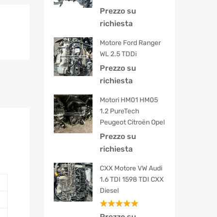
Prezzo su
richiesta
Motore Ford Ranger
WL 2.5 TDDi
Prezzo su
richiesta
Motori HM01 HM05
1.2 PureTech
Peugeot Citroën Opel
Prezzo su
richiesta
CXX Motore VW Audi
1.6 TDI 1598 TDI CXX
Diesel
Valutato
Prezzo su