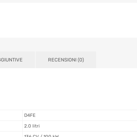
GGIUNTIVE
RECENSIONI (0)
D4FE
2.0 litri
136 CV / 100 kW