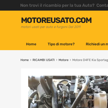
Non trovi il ricambio per la tua Auto? Cont
MOTOREUSATO.COM
motori usati per auto e furgoni Dal 2011
Home
Tipo di motore?
Richiedi un 
Home
RICAMBI USATI
Motore
Motore D4FE Kia Sportag