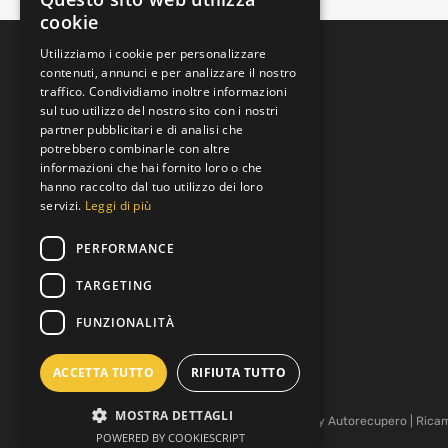
cookie
Utilizziamo i cookie per personalizzare
contenuti, annunci e per analizzare il nostro
traffico. Condividiamo inoltre informazioni
sul tuo utilizzo del nostro sito con i nostri
partner pubblicitari e di analisi che
potrebbero combinarle con altre
informazioni che hai fornito loro o che
Padova, Veneto, Italia
hanno raccolto dal tuo utilizzo dei loro
Via Brenta
servizi.
Leggi di più
+39 392 9219973
PERFORMANCE
Lun al Ven 8:00 to 19:00
TARGETING
info@motoreusato.com
FUNZIONALITÀ
P.IVA: 05343530282
ACCETTA TUTTO
RIFIUTA TUTTO
MOSTRA DETTAGLI
Copyright ©
2026
MOTOREUSATO.COM by
Autorecupero
| Rica
POWERED BY COOKIESCRIPT