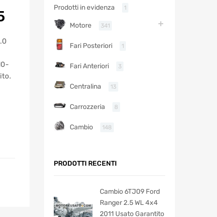
Prodotti in evidenza
1
5
Motore
341
.0
Fari Posteriori
1
10-
Fari Anteriori
3
ito.
Centralina
13
Carrozzeria
8
Cambio
148
PRODOTTI RECENTI
Cambio 6TJ09 Ford
Ranger 2.5 WL 4x4
2011 Usato Garantito