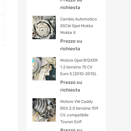
5.00
su 5
richiesta
Cambio Automatico
5SCW Opel Mokka
Mokka X
Prezzo su
richiesta
Motore Opel B12XER
1.2 benzina 75 CV
Euro 5 (2010-2015).
Prezzo su
richiesta
Motore VW Caddy
BSX 2.0 benzina 109
CV, compatibile
Touran Golf
Prezzo su