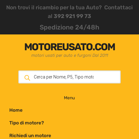
Non trovi il ricambio per la tua Auto? Contattaci
al
392 921 99 73
Spedizione 24/48h
MOTOREUSATO.COM
motori usati per auto e furgoni Dal 2011
Menu
Home
Tipo di motore?
Richiedi un motore