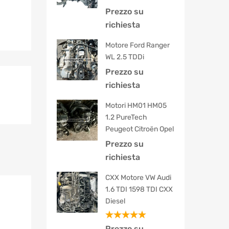
Prezzo su
richiesta
Motore Ford Ranger
WL 2.5 TDDi
Prezzo su
richiesta
Motori HM01 HM05
1.2 PureTech
Peugeot Citroën Opel
Prezzo su
richiesta
CXX Motore VW Audi
1.6 TDI 1598 TDI CXX
Diesel
Valutato
Prezzo su