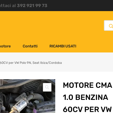
attaci al
392 921 99 73
motore
Contatti
RICAMBI USATI
60CV per VW Polo 9N, Seat Ibiza/Cordoba
MOTORE CMA
1.0 BENZINA
60CV PER VW