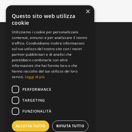
×
Questo sito web utilizza
cookie
Utilizziamo i cookie per personalizzare
contenuti, annunci e per analizzare il nostro
traffico. Condividiamo inoltre informazioni
sul tuo utilizzo del nostro sito con i nostri
partner pubblicitari e di analisi che
potrebbero combinarle con altre
informazioni che hai fornito loro o che
Padova, Veneto, Italia
hanno raccolto dal tuo utilizzo dei loro
Via Brenta
servizi.
Leggi di più
+39 392 9219973
PERFORMANCE
Lun al Ven 8:00 to 19:00
TARGETING
info@motoreusato.com
FUNZIONALITÀ
P.IVA: 05343530282
ACCETTA TUTTO
RIFIUTA TUTTO