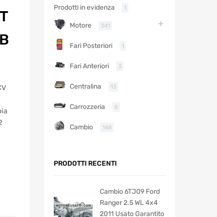
Prodotti in evidenza
1
T
Motore
341
OB
Fari Posteriori
1
Fari Anteriori
3
Centralina
13
CV
Carrozzeria
8
bia
2
Cambio
148
PRODOTTI RECENTI
Cambio 6TJ09 Ford
Ranger 2.5 WL 4x4
2011 Usato Garantito