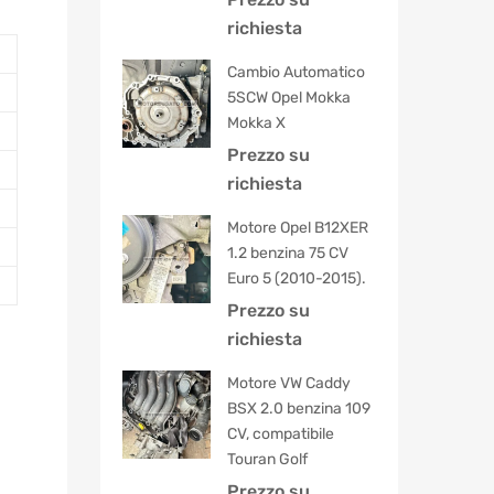
5.00
su 5
richiesta
Cambio Automatico
5SCW Opel Mokka
Mokka X
Prezzo su
richiesta
Motore Opel B12XER
1.2 benzina 75 CV
Euro 5 (2010-2015).
Prezzo su
richiesta
Motore VW Caddy
BSX 2.0 benzina 109
CV, compatibile
Touran Golf
Prezzo su