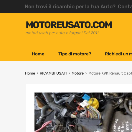
Non trovi il ricambio per la tua Auto? Cont
MOTOREUSATO.COM
motori usati per auto e furgoni Dal 2011
Home
Tipo di motore?
Richiedi un 
Home
RICAMBI USATI
Motore
Motore K9K Renault Capt