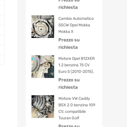
5.00
su 5
richiesta
Cambio Automatico
5SCW Opel Mokka
Mokka X
Prezzo su
richiesta
Motore Opel B12XER
1.2 benzina 75 CV
Euro 5 (2010-2015).
Prezzo su
richiesta
Motore VW Caddy
BSX 2.0 benzina 109
CV, compatibile
Touran Golf
Prezzo su