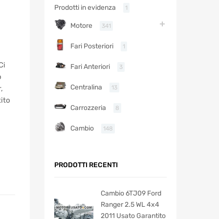
Prodotti in evidenza
1
Motore
341
Fari Posteriori
1
Ci
Fari Anteriori
3
o
Centralina
13
,
ito
Carrozzeria
8
Cambio
148
PRODOTTI RECENTI
Cambio 6TJ09 Ford
Ranger 2.5 WL 4x4
2011 Usato Garantito