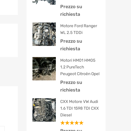
Prezzo su
richiesta
Motore Ford Ranger
WL 2.5 TDDi
Prezzo su
richiesta
Motori HM01 HM05
1.2 PureTech
Peugeot Citroën Opel
Prezzo su
richiesta
CXX Motore VW Audi
1.6 TDI 1598 TDI CXX
Diesel
Valutato
Prezzo su