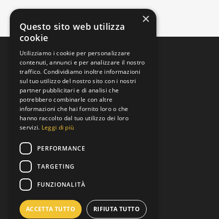
×
Questo sito web utilizza
cookie
Utilizziamo i cookie per personalizzare
contenuti, annunci e per analizzare il nostro
traffico. Condividiamo inoltre informazioni
sul tuo utilizzo del nostro sito con i nostri
partner pubblicitari e di analisi che
potrebbero combinarle con altre
informazioni che hai fornito loro o che
Padova, Veneto, Italia
hanno raccolto dal tuo utilizzo dei loro
Via Brenta
servizi.
Leggi di più
+39 392 9219973
PERFORMANCE
Lun al Ven 8:00 to 19:00
TARGETING
info@motoreusato.com
FUNZIONALITÀ
P.IVA: 05343530282
ACCETTA TUTTO
RIFIUTA TUTTO