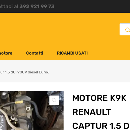
attaci al
392 921 99 73
motore
Contatti
RICAMBI USATI
ur 1.5 dCi 90CV diesel Euro6
MOTORE K9K
RENAULT
CAPTUR 1.5 D