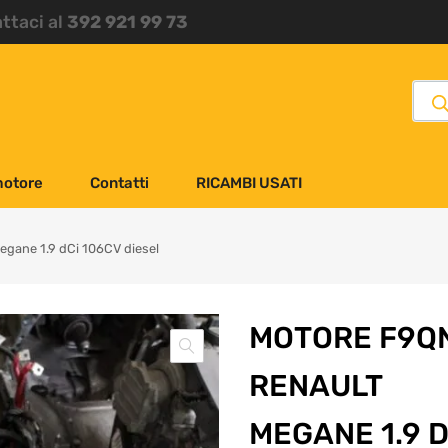
attaci al
392 921 99 73
motore
Contatti
RICAMBI USATI
gane 1.9 dCi 106CV diesel
MOTORE F9Q
RENAULT
MEGANE 1.9 D