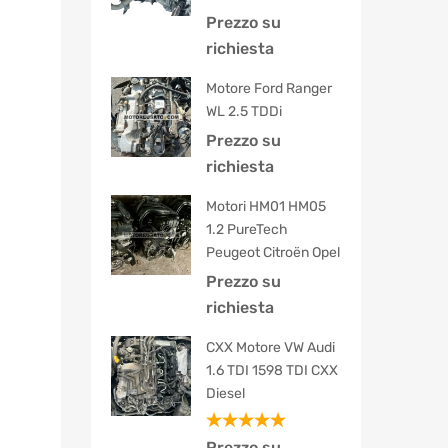
Prezzo su
richiesta
Motore Ford Ranger
WL 2.5 TDDi
Prezzo su
richiesta
Motori HM01 HM05
1.2 PureTech
Peugeot Citroën Opel
Prezzo su
richiesta
CXX Motore VW Audi
1.6 TDI 1598 TDI CXX
Diesel
Valutato
Prezzo su