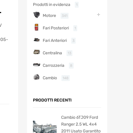
Prodotti in evidenza
1
L
Motore
341
V
Fari Posteriori
1
005-
Fari Anteriori
3
Centralina
13
Carrozzeria
8
Cambio
148
PRODOTTI RECENTI
Cambio 6TJ09 Ford
Ranger 2.5 WL 4x4
2011 Usato Garantito