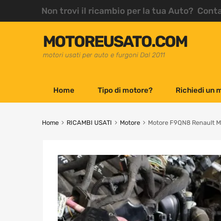
Non trovi il ricambio per la tua Auto? Cont
MOTOREUSATO.COM
motori usati per auto e furgoni Dal 2011
Home
Tipo di motore?
Richiedi un 
Home
RICAMBI USATI
Motore
Motore F9QN8 Renault Me