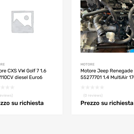
ORE
MOTORE
re CXS VW Golf 7 1.6
Motore Jeep Renegade
 110CV diesel Euro6
55277701 1.4 MultiAir 1
reviews)
(0 reviews)
zzo su richiesta
Prezzo su richiesta