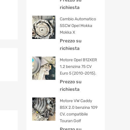
5.00
su 5
richiesta
Cambio Automatico
5SCW Opel Mokka
Mokka X
Prezzo su
richiesta
Motore Opel B12XER
1.2 benzina 75 CV
Euro 5 (2010-2015).
Prezzo su
richiesta
Motore VW Caddy
BSX 2.0 benzina 109
CV, compatibile
Touran Golf
Prezzo su