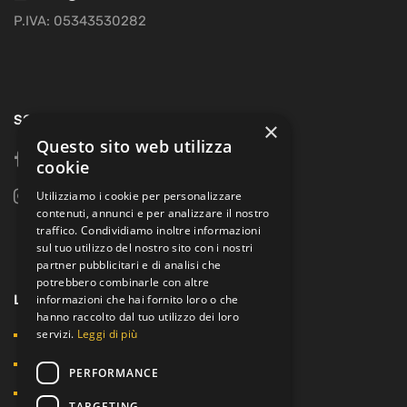
P.IVA: 05343530282
SOCIAL
×
Questo sito web utilizza
facebook
cookie
Utilizziamo i cookie per personalizzare
instagram
contenuti, annunci e per analizzare il nostro
traffico. Condividiamo inoltre informazioni
sul tuo utilizzo del nostro sito con i nostri
partner pubblicitari e di analisi che
potrebbero combinarle con altre
LINK UTILI
informazioni che hai fornito loro o che
hanno raccolto dal tuo utilizzo dei loro
servizi.
Leggi di più
Home
Tipo di motore?
PERFORMANCE
Richiedi un motore
TARGETING