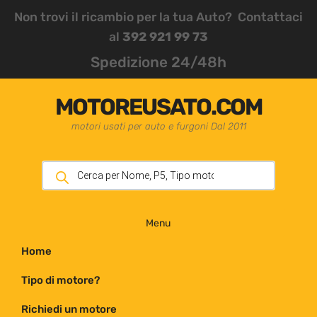
Non trovi il ricambio per la tua Auto? Contattaci
al
392 921 99 73
Spedizione 24/48h
MOTOREUSATO.COM
motori usati per auto e furgoni Dal 2011
Menu
Home
Tipo di motore?
Richiedi un motore