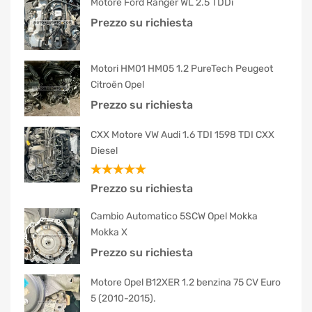
Motore Ford Ranger WL 2.5 TDDi
Prezzo su richiesta
Motori HM01 HM05 1.2 PureTech Peugeot
Citroën Opel
Prezzo su richiesta
CXX Motore VW Audi 1.6 TDI 1598 TDI CXX
Diesel
Valutato
Prezzo su richiesta
5.00
su 5
Cambio Automatico 5SCW Opel Mokka
Mokka X
Prezzo su richiesta
Motore Opel B12XER 1.2 benzina 75 CV Euro
5 (2010-2015).