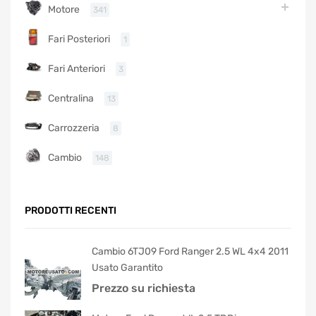
Motore
341
Fari Posteriori
1
Fari Anteriori
3
Centralina
13
Carrozzeria
8
Cambio
148
PRODOTTI RECENTI
Cambio 6TJ09 Ford Ranger 2.5 WL 4x4 2011
Usato Garantito
Prezzo su richiesta