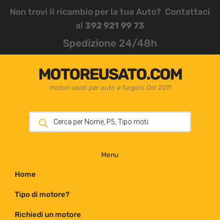
Non trovi il ricambio per la tua Auto? Contattaci
al
392 921 99 73
Spedizione 24/48h
MOTOREUSATO.COM
motori usati per auto e furgoni Dal 2011
Menu
Home
Tipo di motore?
Richiedi un motore