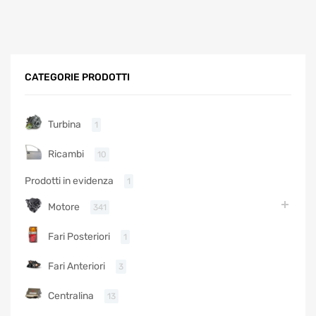
CATEGORIE PRODOTTI
Turbina
1
Ricambi
10
Prodotti in evidenza
1
Motore
341
Fari Posteriori
1
Fari Anteriori
3
Centralina
13