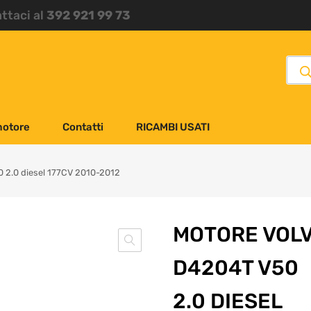
attaci al
392 921 99 73
motore
Contatti
RICAMBI USATI
 2.0 diesel 177CV 2010-2012
MOTORE VOL
D4204T V50
2.0 DIESEL