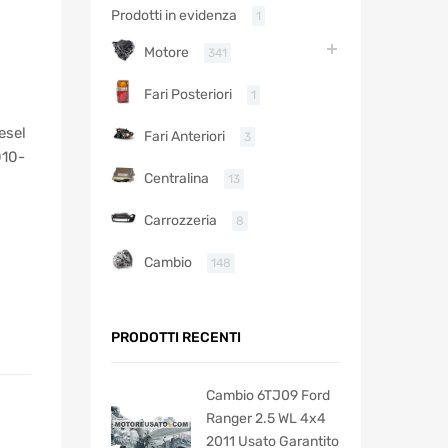
Prodotti in evidenza
1
Motore
341
Fari Posteriori
1
esel
Fari Anteriori
3
010-
Centralina
13
Carrozzeria
8
Cambio
148
PRODOTTI RECENTI
Cambio 6TJ09 Ford
Ranger 2.5 WL 4x4
2011 Usato Garantito