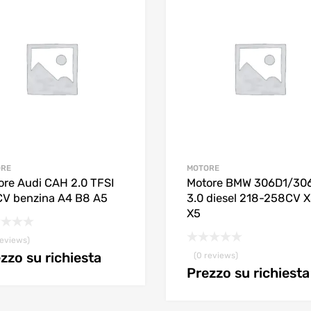
ORE
MOTORE
ore Audi CAH 2.0 TFSI
Motore BMW 306D1/30
CV benzina A4 B8 A5
3.0 diesel 218-258CV 
X5
reviews)
zzo su richiesta
(0 reviews)
Prezzo su richiesta