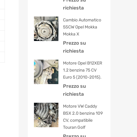
5.00
su 5
richiesta
Cambio Automatico
5SCW Opel Mokka
Mokka X
Prezzo su
richiesta
Motore Opel B12XER
1.2 benzina 75 CV
Euro 5 (2010-2015).
Prezzo su
richiesta
Motore VW Caddy
BSX 2.0 benzina 109
CV, compatibile
Touran Golf
Prezzo su