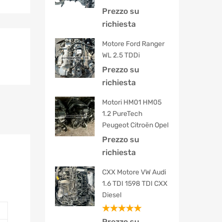
Prezzo su
richiesta
Motore Ford Ranger
WL 2.5 TDDi
Prezzo su
richiesta
Motori HM01 HM05
1.2 PureTech
Peugeot Citroën Opel
Prezzo su
richiesta
CXX Motore VW Audi
1.6 TDI 1598 TDI CXX
Diesel
Valutato
Prezzo su