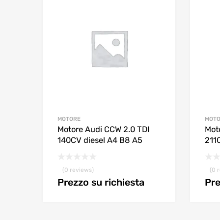
MOTORE
MOT
Motore Audi CCW 2.0 TDI
Mot
140CV diesel A4 B8 A5
211
(0 reviews)
(0 
Prezzo su richiesta
Pre