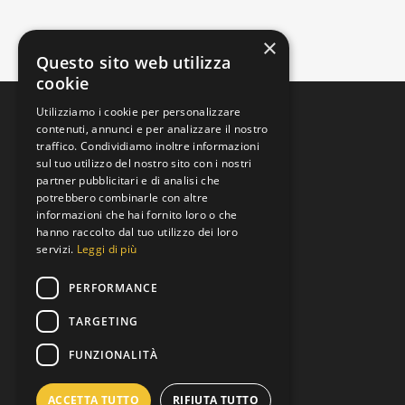
×
Questo sito web utilizza
cookie
Utilizziamo i cookie per personalizzare
contenuti, annunci e per analizzare il nostro
traffico. Condividiamo inoltre informazioni
sul tuo utilizzo del nostro sito con i nostri
partner pubblicitari e di analisi che
potrebbero combinarle con altre
informazioni che hai fornito loro o che
Padova, Veneto, Italia
hanno raccolto dal tuo utilizzo dei loro
Via Brenta
servizi.
Leggi di più
+39 392 9219973
PERFORMANCE
Lun al Ven 8:00 to 19:00
TARGETING
info@motoreusato.com
FUNZIONALITÀ
P.IVA: 05343530282
ACCETTA TUTTO
RIFIUTA TUTTO