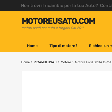
Non trovi il ricambio per la tua Auto? Cont
MOTOREUSATO.COM
motori usati per auto e furgoni Dal 2011
Home
Tipo di motore?
Richiedi un 
Home
RICAMBI USATI
Motore
Motore Ford SYDA C-MAX 