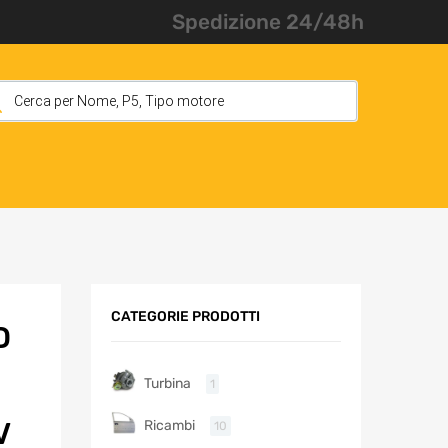
Spedizione 24/48h
CATEGORIE PRODOTTI
D
Turbina
1
V
Ricambi
10