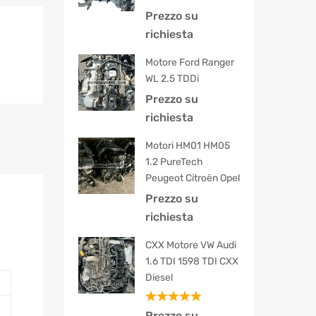
Prezzo su
richiesta
Motore Ford Ranger
WL 2.5 TDDi
Prezzo su
richiesta
Motori HM01 HM05
1.2 PureTech
Peugeot Citroën Opel
Prezzo su
richiesta
CXX Motore VW Audi
1.6 TDI 1598 TDI CXX
Diesel
Valutato
Prezzo su