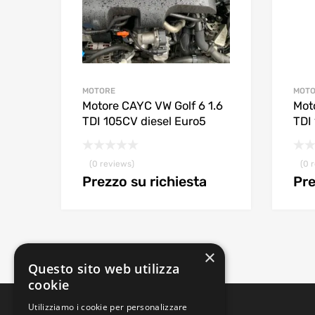
MOTORE
MOT
Motore CAYC VW Golf 6 1.6
Moto
TDI 105CV diesel Euro5
TDI
(0 reviews)
(0 
Prezzo su richiesta
Pre
×
Questo sito web utilizza
cookie
Utilizziamo i cookie per personalizzare