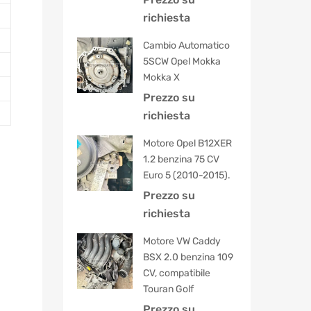
5.00
su 5
richiesta
Cambio Automatico
5SCW Opel Mokka
Mokka X
Prezzo su
richiesta
Motore Opel B12XER
1.2 benzina 75 CV
Euro 5 (2010-2015).
Prezzo su
richiesta
Motore VW Caddy
BSX 2.0 benzina 109
CV, compatibile
Touran Golf
Prezzo su