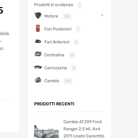
Prodotti in evidenza
1
5
Motore
341
Fari Posteriori
1
ibile
-
Fari Anteriori
3
i.
Centralina
13
Carrozzeria
8
Cambio
148
PRODOTTI RECENTI
Cambio 6TJ09 Ford
Ranger 2.5 WL 4x4
2011 Usato Garantito