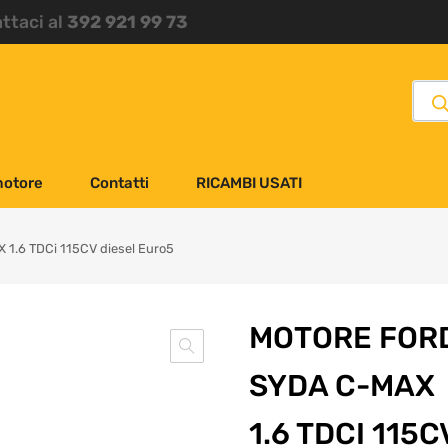
attaci al
392 921 99 73
motore
Contatti
RICAMBI USATI
1.6 TDCi 115CV diesel Euro5
MOTORE FOR
SYDA C-MAX
1.6 TDCI 115C