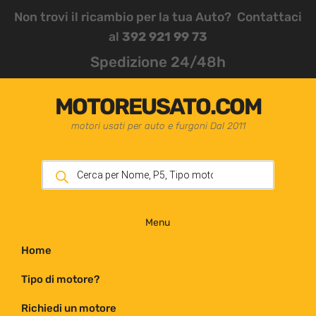
Non trovi il ricambio per la tua Auto? Contattaci
al
392 921 99 73
Spedizione 24/48h
MOTOREUSATO.COM
motori usati per auto e furgoni Dal 2011
Menu
Home
Tipo di motore?
Richiedi un motore