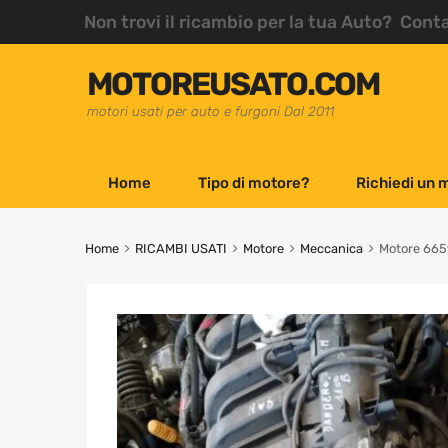
Non trovi il ricambio per la tua Auto? Cont
MOTOREUSATO.COM
motori usati per auto e furgoni Dal 2011
Home
Tipo di motore?
Richiedi un 
Home
RICAMBI USATI
Motore
Meccanica
Motore 665