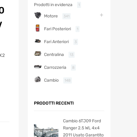
Prodotti in evidenza
1
0
Motore
341
V
Fari Posteriori
1
Fari Anteriori
3
Centralina
13
WK2
i
Carrozzeria
8
Cambio
148
PRODOTTI RECENTI
Cambio 6TJ09 Ford
Ranger 2.5 WL 4x4
2011 Usato Garantito