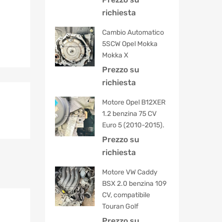
5.00
su 5
richiesta
Cambio Automatico
5SCW Opel Mokka
Mokka X
Prezzo su
richiesta
Motore Opel B12XER
1.2 benzina 75 CV
Euro 5 (2010-2015).
Prezzo su
richiesta
Motore VW Caddy
BSX 2.0 benzina 109
CV, compatibile
Touran Golf
Prezzo su