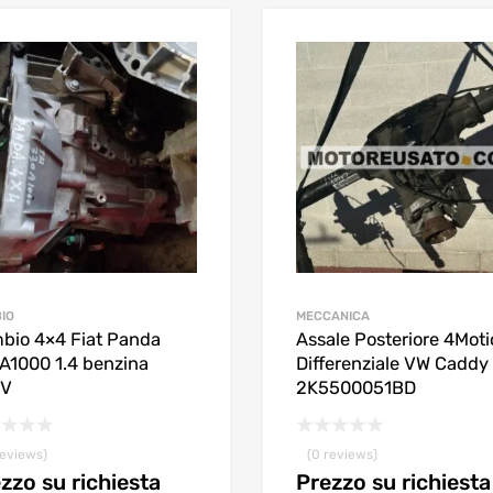
IO
MECCANICA
bio 4×4 Fiat Panda
Assale Posteriore 4Mot
A1000 1.4 benzina
Differenziale VW Caddy
CV
2K5500051BD
reviews)
(0 reviews)
zzo su richiesta
Prezzo su richiesta