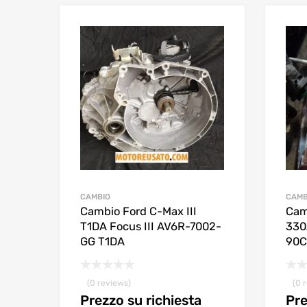
CAMBIO
CAMB
Cambio Ford C-Max III
Cam
T1DA Focus III AV6R-7002-
330
GG T1DA
90
(0 reviews)
(0 
Prezzo su richiesta
Pre