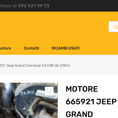
attaci al
392 921 99 73
motore
Contatti
RICAMBI USATI
921 Jeep Grand Cherokee 3.0 CRD V6 218CV
MOTORE
665921 JEEP
GRAND