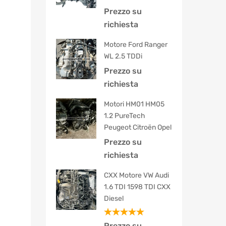
Prezzo su
richiesta
Motore Ford Ranger
WL 2.5 TDDi
Prezzo su
richiesta
Motori HM01 HM05
1.2 PureTech
Peugeot Citroën Opel
Prezzo su
richiesta
CXX Motore VW Audi
1.6 TDI 1598 TDI CXX
Diesel
Valutato
Prezzo su