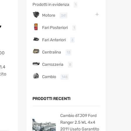
Prodotti in evidenza
1
Motore
341
,
Fari Posteriori
1
Fari Anteriori
3
Centralina
13
00
Carrozzeria
8
1.4
ito
Cambio
148
PRODOTTI RECENTI
Cambio 6TJ09 Ford
Ranger 2.5 WL 4x4
2011 Usato Garantito