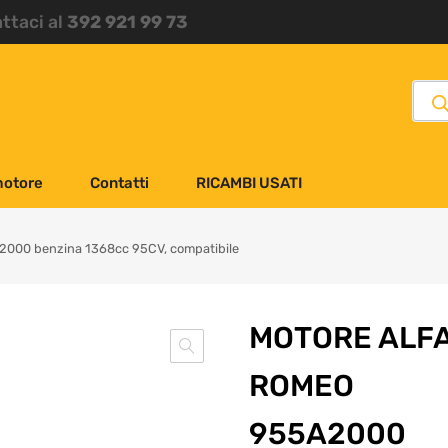
attaci al
392 921 99 73
motore
Contatti
RICAMBI USATI
2000 benzina 1368cc 95CV, compatibile
MOTORE ALF
ROMEO
955A2000