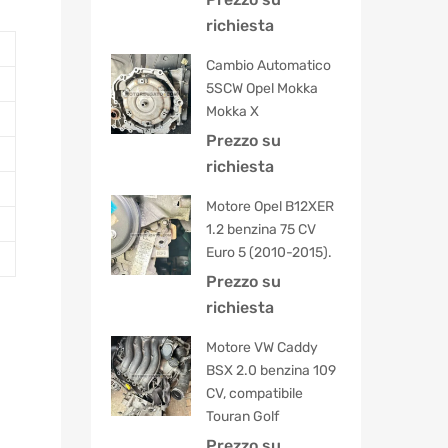
5.00
su 5
richiesta
Cambio Automatico
5SCW Opel Mokka
Mokka X
Prezzo su
richiesta
Motore Opel B12XER
1.2 benzina 75 CV
Euro 5 (2010-2015).
Prezzo su
richiesta
Motore VW Caddy
BSX 2.0 benzina 109
CV, compatibile
Touran Golf
Prezzo su