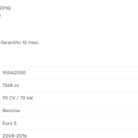
2016)
)
 Garantito 12 mesi.
955A2000
1368 cc
95 CV / 70 kW
Benzina
Euro 5
2008-2016