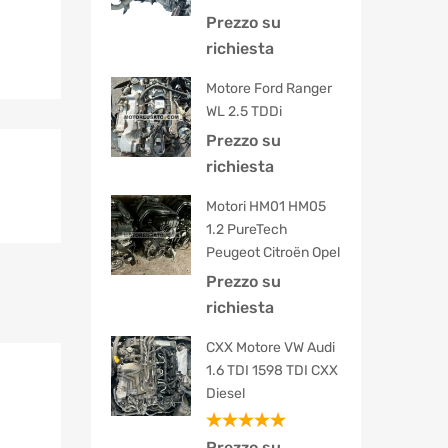
Prezzo su
richiesta
Motore Ford Ranger
WL 2.5 TDDi
Prezzo su
richiesta
Motori HM01 HM05
1.2 PureTech
Peugeot Citroën Opel
Prezzo su
richiesta
CXX Motore VW Audi
1.6 TDI 1598 TDI CXX
Diesel
Valutato
Prezzo su