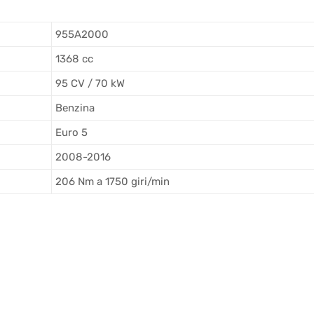
955A2000
1368 cc
95 CV / 70 kW
Benzina
Euro 5
2008-2016
206 Nm a 1750 giri/min