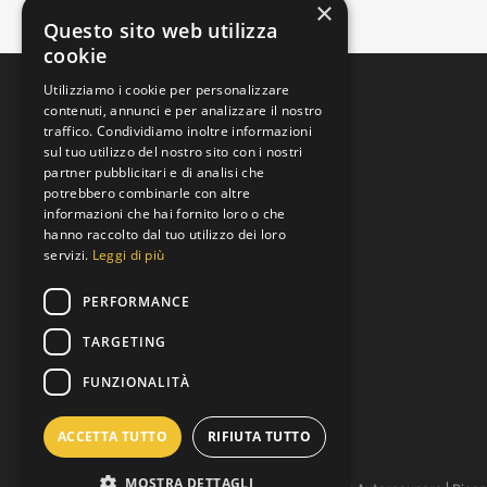
×
Questo sito web utilizza
cookie
Utilizziamo i cookie per personalizzare
contenuti, annunci e per analizzare il nostro
traffico. Condividiamo inoltre informazioni
sul tuo utilizzo del nostro sito con i nostri
partner pubblicitari e di analisi che
potrebbero combinarle con altre
informazioni che hai fornito loro o che
Padova, Veneto, Italia
hanno raccolto dal tuo utilizzo dei loro
Via Brenta
servizi.
Leggi di più
+39 392 9219973
PERFORMANCE
Lun al Ven 8:00 to 19:00
TARGETING
info@motoreusato.com
FUNZIONALITÀ
P.IVA: 05343530282
ACCETTA TUTTO
RIFIUTA TUTTO
MOSTRA DETTAGLI