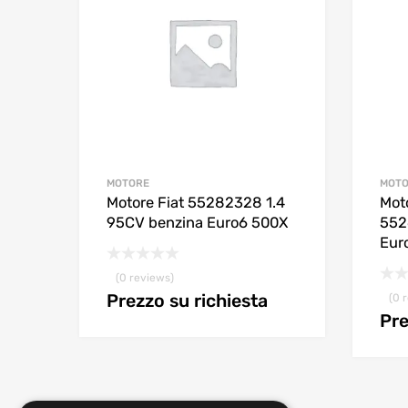
MOTORE
MOT
Motore Fiat 55282328 1.4
Mot
95CV benzina Euro6 500X
552
Eur
(0 reviews)
Prezzo su richiesta
(0 
Pre