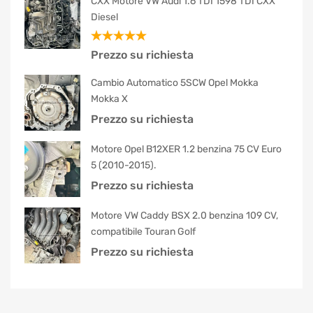
CXX Motore VW Audi 1.6 TDI 1598 TDI CXX
Diesel
Valutato
Prezzo su richiesta
5.00
su 5
Cambio Automatico 5SCW Opel Mokka
Mokka X
Prezzo su richiesta
Motore Opel B12XER 1.2 benzina 75 CV Euro
5 (2010-2015).
Prezzo su richiesta
Motore VW Caddy BSX 2.0 benzina 109 CV,
compatibile Touran Golf
Prezzo su richiesta