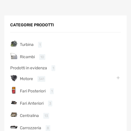
CATEGORIE PRODOTTI
Turbina
1
Ricambi
10
Prodotti in evidenza
1
Motore
341
Fari Posteriori
1
Fari Anteriori
3
Centralina
13
Carrozzeria
8