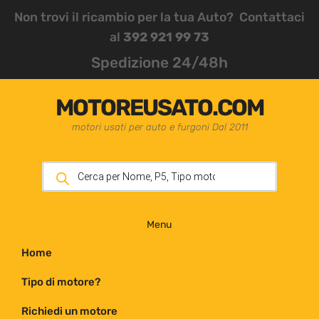
Non trovi il ricambio per la tua Auto? Contattaci
al
392 921 99 73
Spedizione 24/48h
MOTOREUSATO.COM
motori usati per auto e furgoni Dal 2011
Menu
Home
Tipo di motore?
Richiedi un motore