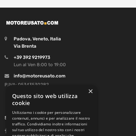
Padova, Veneto, Italia
Via Brenta
+39 392 9219973
Lun al Ven 8:00 to 19:00
info@motoreusato.com
P.IVA: 05343530282
×
Questo sito web utilizza
cookie
Utilizziamo i cookie per personalizzare
SOCIAL
contenuti, annunci e per analizzare il nostro
traffico. Condividiamo inoltre informazioni
sul tuo utilizzo del nostro sito con i nostri
facebook
partner pubblicitari e di analisi che