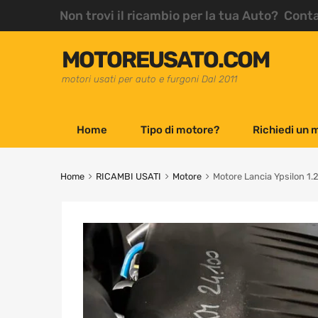
Non trovi il ricambio per la tua Auto? Cont
MOTOREUSATO.COM
motori usati per auto e furgoni Dal 2011
Home
Tipo di motore?
Richiedi un 
Home
RICAMBI USATI
Motore
Motore Lancia Ypsilon 1.