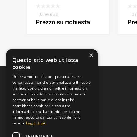
(0 reviews)
(0 
Prezzo su richiesta
Pre
×
Questo sito web utilizza
cookie
Utilizziamo i cookie per personalizzare
contenuti, annunci e per analizzare il nostro
traffico. Condividiamo inoltre informazioni
sul tuo utilizzo del nostro sito con i nostri
partner pubblicitari e di analisi che
potrebbero combinarle con altre
informazioni che hai fornito loro o che
Padova, Veneto, Italia
hanno raccolto dal tuo utilizzo dei loro
Via Brenta
servizi.
Leggi di più
+39 392 9219973
PERFORMANCE