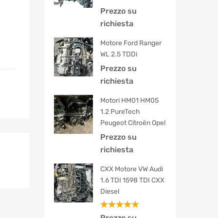
Prezzo su
richiesta
Motore Ford Ranger
WL 2.5 TDDi
Prezzo su
richiesta
Motori HM01 HM05
1.2 PureTech
Peugeot Citroën Opel
Prezzo su
richiesta
CXX Motore VW Audi
1.6 TDI 1598 TDI CXX
Diesel
Valutato
Prezzo su