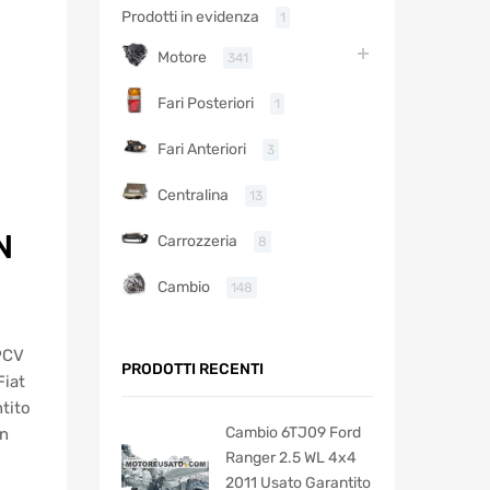
Prodotti in evidenza
1
Motore
341
Fari Posteriori
1
Fari Anteriori
3
Centralina
13
N
Carrozzeria
8
Cambio
148
9CV
PRODOTTI RECENTI
Fiat
tito
Cambio 6TJ09 Ford
on
Ranger 2.5 WL 4x4
2011 Usato Garantito