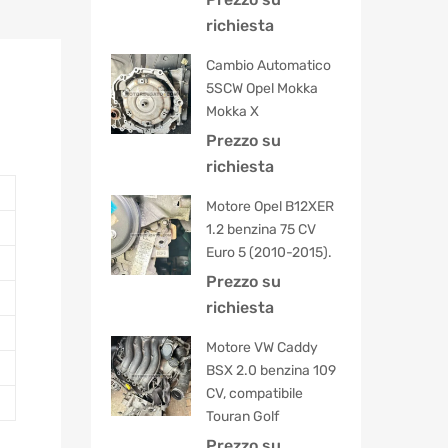
5.00
su 5
richiesta
Cambio Automatico
5SCW Opel Mokka
Mokka X
Prezzo su
richiesta
Motore Opel B12XER
1.2 benzina 75 CV
Euro 5 (2010-2015).
Prezzo su
richiesta
Motore VW Caddy
BSX 2.0 benzina 109
CV, compatibile
Touran Golf
Prezzo su