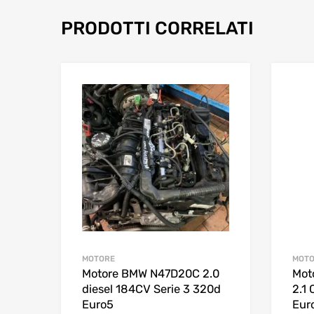
PRODOTTI CORRELATI
MOTORE
MOT
Motore BMW N47D20C 2.0
Mot
diesel 184CV Serie 3 320d
2.1 
Euro5
Eur