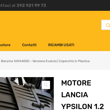
attaci al
392 921 99 73
motore
Contatti
RICAMBI USATI
2 Benzina 169A4000 – Versione Evoluta | Coperchio in Plastica
MOTORE
LANCIA
YPSILON 1.2